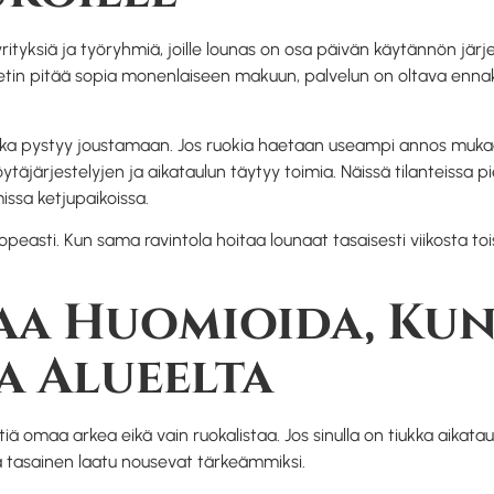
yrityksiä ja työryhmiä, joille lounas on osa päivän käytännön järj
buffetin pitää sopia monenlaiseen makuun, palvelun on oltava enna
 joka pystyy joustamaan. Jos ruokia haetaan useampi annos mukaan
täjärjestelyjen ja aikataulun täytyy toimia. Näissä tilanteissa pien
ssa ketjupaikoissa.
sti. Kun sama ravintola hoitaa lounaat tasaisesti viikosta toiseen
a Huomioida, Kun
a Alueelta
ttiä omaa arkea eikä vain ruokalistaa. Jos sinulla on tiukka aika
 ja tasainen laatu nousevat tärkeämmiksi.