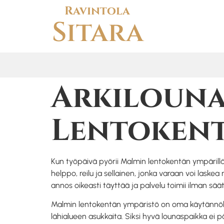
Ravintola
Sitara
Arkilouna
Lentoken
Kun työpäivä pyörii Malmin lentokentän ympärillä
helppo, reilu ja sellainen, jonka varaan voi laskea
annos oikeasti täyttää ja palvelu toimii ilman sää
Malmin lentokentän ympäristö on oma käytännöllinen
lähialueen asukkaita. Siksi hyvä lounaspaikka ei pär