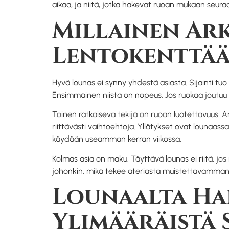
aikaa, ja niitä, jotka hakevat ruoan mukaan seur
Millainen Ar
Lentokenttää 
Hyvä lounas ei synny yhdestä asiasta. Sijainti 
Ensimmäinen niistä on nopeus. Jos ruokaa joutuu od
Toinen ratkaiseva tekijä on ruoan luotettavuus. 
riittävästi vaihtoehtoja. Yllätykset ovat lounaass
käydään useamman kerran viikossa.
Kolmas asia on maku. Täyttävä lounas ei riitä, j
johonkin, mikä tekee ateriasta muistettavamman. Se
Lounaalta Hae
Ylimääräistä 