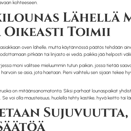
aavaan kohteeseen.
kilounas Lähellä 
Oikeasti Toimii
tuo asiakkaan oven lähelle, mutta käytännössä päätös tehdään a
ottamaan pitkään tai linjasto ei vedä, paikka jää helposti väliin
Arjessa moni valitsee mieluummin tutun paikan, jossa tietää saa
a harvoin se asia, jota haetaan. Pieni vaihtelu sen sijaan tekee h
os ruoka on mitäänsanomatonta. Siksi parhaat lounaspaikat yhdist
 voi olla mausteisuus, huolella tehty kastike, hyvä keitto tai lä
taan Sujuvuutta, 
Säätöä