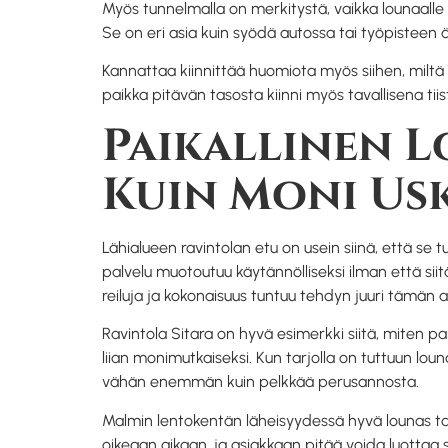
Myös tunnelmalla on merkitystä, vaikka lounaalle e
Se on eri asia kuin syödä autossa tai työpisteen ä
Kannattaa kiinnittää huomiota myös siihen, miltä 
paikka pitävän tasosta kiinni myös tavallisena tii
Paikallinen L
Kuin Moni Us
Lähialueen ravintolan etu on usein siinä, että se t
palvelu muotoutuu käytännölliseksi ilman että si
reiluja ja kokonaisuus tuntuu tehdyn juuri tämän a
Ravintola Sitara on hyvä esimerkki siitä, miten
liian monimutkaiseksi. Kun tarjolla on tuttuun lo
vähän enemmän kuin pelkkää perusannosta.
Malmin lentokentän läheisyydessä hyvä lounas tark
oikeaan aikaan, ja asiakkaan pitää voida luottaa s