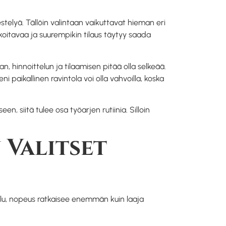
estelyä. Tällöin valintaan vaikuttavat hieman eri
koitavaa ja suurempikin tilaus täytyy saada
, hinnoittelun ja tilaamisen pitää olla selkeää.
i paikallinen ravintola voi olla vahvoilla, koska
, siitä tulee osa työarjen rutiinia. Silloin
 Valitset
taulu, nopeus ratkaisee enemmän kuin laaja