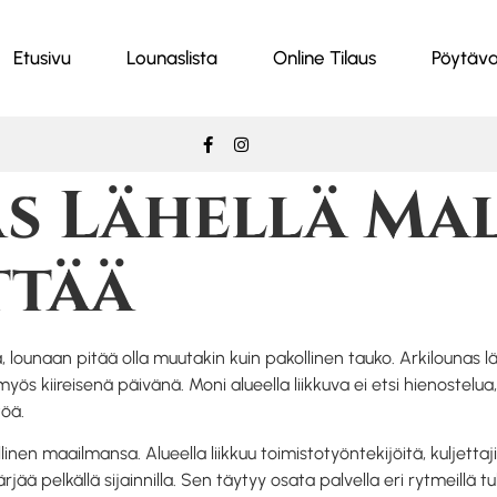
Etusivu
Lounaslista
Online Tilaus
Pöytäva
s Lähellä Ma
ttää
, lounaan pitää olla muutakin kuin pakollinen tauko. Arkilounas
 myös kiireisenä päivänä. Moni alueella liikkuva ei etsi hienostelu
töä.
 maailmansa. Alueella liikkuu toimistotyöntekijöitä, kuljettajia,
jää pelkällä sijainnilla. Sen täytyy osata palvella eri rytmeillä tul