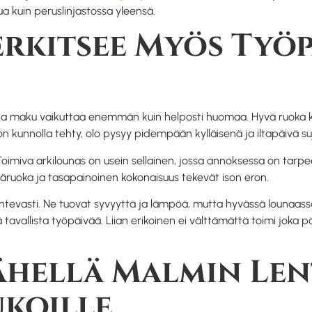
kuin peruslinjastossa yleensä.
rkitsee Myös Työ
ta maku vaikuttaa enemmän kuin helposti huomaa. Hyvä ruoka kat
n kunnolla tehty, olo pysyy pidempään kylläisenä ja iltapäivä s
 Toimiva arkilounas on usein sellainen, jossa annoksessa on tarp
ääruoka ja tasapainoinen kokonaisuus tekevät ison eron.
uontevasti. Ne tuovat syvyyttä ja lämpöä, mutta hyvässä lounaas
tavallista työpäivää. Liian erikoinen ei välttämättä toimi joka p
ähellä Malmin Le
koille