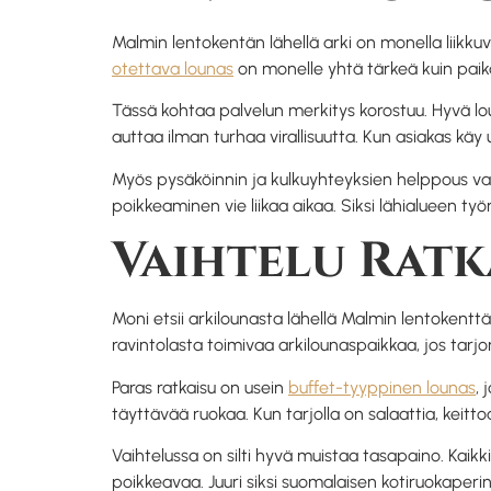
Malmin lentokentän lähellä arki on monella liikkuv
otettava lounas
on monelle yhtä tärkeä kuin paika
Tässä kohtaa palvelun merkitys korostuu. Hyvä lo
auttaa ilman turhaa virallisuutta. Kun asiakas käy
Myös pysäköinnin ja kulkuyhteyksien helppous vaiku
poikkeaminen vie liikaa aikaa. Siksi lähialueen ty
Vaihtelu Ratk
Moni etsii arkilounasta lähellä Malmin lentokenttää 
ravintolasta toimivaa arkilounaspaikkaa, jos tarj
Paras ratkaisu on usein
buffet-tyyppinen lounas
, 
täyttävää ruokaa. Kun tarjolla on salaattia, keitto
Vaihtelussa on silti hyvä muistaa tasapaino. Kaikk
poikkeavaa. Juuri siksi suomalaisen kotiruokaperi