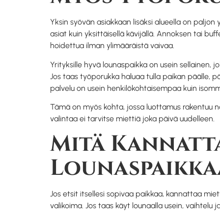
Yksin syövän asiakkaan lisäksi alueella on paljon 
asiat kuin yksittäisellä kävijällä. Annoksen tai 
hoidettua ilman ylimääräistä vaivaa.
Yrityksille hyvä lounaspaikka on usein sellainen,
Jos taas työporukka haluaa tulla paikan päälle, pöy
palvelu on usein henkilökohtaisempaa kuin isommi
Tämä on myös kohta, jossa luottamus rakentuu nopea
valintaa ei tarvitse miettiä joka päivä uudelleen.
Mitä Kannatta
Lounaspaikka
Jos etsit itsellesi sopivaa paikkaa, kannattaa mie
valikoima. Jos taas käyt lounaalla usein, vaihtelu