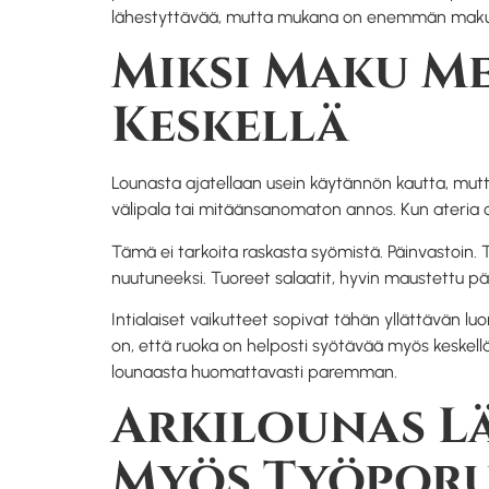
lähestyttävää, mutta mukana on enemmän makua 
Miksi Maku Me
Keskellä
Lounasta ajatellaan usein käytännön kautta, mut
välipala tai mitäänsanomaton annos. Kun ateria o
Tämä ei tarkoita raskasta syömistä. Päinvastoin.
nuutuneeksi. Tuoreet salaatit, hyvin maustettu p
Intialaiset vaikutteet sopivat tähän yllättävän l
on, että ruoka on helposti syötävää myös keskellä 
lounaasta huomattavasti paremman.
Arkilounas L
Myös Työporu