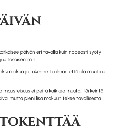
päivän
kaisee päivän eri tavalla kuin nopeasti syöty
ujuu tasaisemmin.
eeksi makua ja rakennetta ilman että olo muuttuu
sa mausteisuus ei peitä kaikkea muuta. Tärkeintä
äivä, mutta pieni lisä makuun tekee tavallisesta
ntokenttää