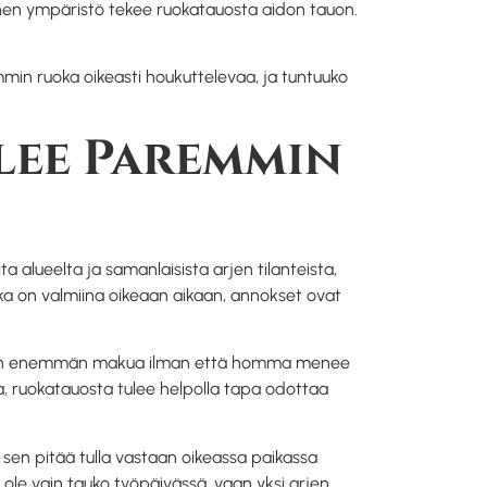
ällinen ympäristö tekee ruokatauosta aidon tauon.
mmin ruoka oikeasti houkuttelevaa, ja tuntuuko
lee Paremmin
a alueelta ja samanlaisista arjen tilanteista,
ka on valmiina oikeaan aikaan, annokset ovat
än vähän enemmän makua ilman että homma menee
ta, ruokatauosta tulee helpolla tapa odottaa
 sen pitää tulla vastaan oikeassa paikassa
 ole vain tauko työpäivässä, vaan yksi arjen