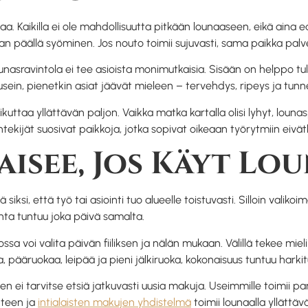
aa. Kaikilla ei ole mahdollisuutta pitkään lounaaseen, eikä aina e
n päällä syöminen. Jos nouto toimii sujuvasti, sama paikka palve
unasravintola ei tee asioista monimutkaisia. Sisään on helppo tu
 usein, pienetkin asiat jäävät mieleen – tervehdys, ripeys ja tun
ttaa yllättävän paljon. Vaikka matka kartalla olisi lyhyt, lounasp
öntekijät suosivat paikkoja, jotka sopivat oikeaan työrytmiin ei
aisee, Jos Käyt Lo
siksi, että työ tai asiointi tuo alueelle toistuvasti. Silloin valik
onta tuntuu joka päivä samalta.
jossa voi valita päivän fiiliksen ja nälän mukaan. Välillä tekee mi
a, pääruokaa, leipää ja pieni jälkiruoka, kokonaisuus tuntuu harkit
ien ei tarvitse etsiä jatkuvasti uusia makuja. Useimmille toimii p
nteen ja
intialaisten makujen yhdistelmä
toimii lounaalla yllättäv