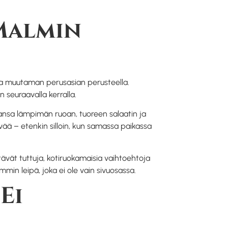
Malmin
ina muutaman perusasian perusteella.
 seuraavalla kerralla.
vansa lämpimän ruoan, tuoreen salaatin ja
yvää – etenkin silloin, kun samassa paikassa
ävät tuttuja, kotiruokamaisia vaihtoehtoja
mmin leipä, joka ei ole vain sivuosassa.
Ei