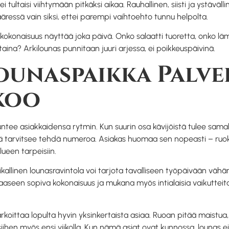
i tultaisi viihtymään pitkäksi aikaa. Rauhallinen, siisti ja ystäv
äressä vain siksi, ettei parempi vaihtoehto tunnu helpolta.
kokonaisuus näyttää joka päivä. Onko salaatti tuoretta, onko lä
staina? Arkilounas punnitaan juuri arjessa, ei poikkeuspäivinä.
ounaspaikka Palve
koo
untee asiakkaidensa rytmin. Kun suurin osa kävijöistä tulee samalt
itä tarvitsee tehdä numeroa. Asiakas huomaa sen nopeasti – ruo
lueen tarpeisiin.
 paikallinen lounasravintola voi tarjota tavalliseen työpäivä
unaaseen sopiva kokonaisuus ja mukana myös intialaisia vaikuttei
oittaa lopulta hyvin yksinkertaista asiaa. Ruoan pitää maistua,
iihen myös ensi viikolla. Kun nämä asiat ovat kunnossa, lounas ei