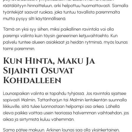
räätälöityyn hinnoitteluun, arki helpottuu huomattavasti. Samalla
työntekijät saavat ruokaa, joka tuntuu tavallista paremmalta
mutta pysyy silti käytännöllisenä.
Tämä on yksi syy siihen, miksi paikallinen ravintola voi olla
parempi valinta kuin täysin geneerinen ketjuvaihtoehto. Kun
palvelu tuntee alueen asiakkaat ja heidän rytminsä, myös lounas
toimii paremmin.
Kun Hinta, Maku Ja
Sijainti Osuvat
Kohdalleen
Lounaspaikan valinta ei tapahdu tyhjiössä. Jos ravintola sijaitsee
sopivasti Malmin, Tattariharjun tai Malmin lentokentän suunnalla
liikkuville, siitä tulee luonnostaan helpompi osa arkea. Lähellä
oleva paikka voittaa usein teoriassa halvemman vaihtoehdon, jos
aikaa ja siirtymistä kuluu vähemmän.
Sama pätee makuun. Arkinen lounas saa olla yksinkertainen,