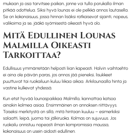
mukaan ja osa tarvitsee paikan, jonne voi tulla porukalla ilman
pitkää odottelua. Siksi hyvä lounas ei ole pelkkä annos lautasella.
Se on kokonaisuus, jossa hinnan lisäksi ratkaisevat sijainti, nopeus,
valikoima ja se, jääkö syömisestä oikeasti hyvä olo.
Mitä Edullinen Lounas
Malmilla Oikeasti
Tarkoittaa?
Edullisuus ymmärretään helposti liian kapeasti. Halvin vaihtoehto
ei aina ole päivän paras, jos annos jää pieneksi, lisukkeet
puuttuvat tai ruokailuun kuluu liikaa aikaa. Arkilounaalla hinta ja
vastine kulkevat yhdessä.
Kun etsit hyvää lounaspaikkaa Malmilla, kannattaa katsoa
ainakin kolmea asiaa. Ensimmäinen on annoksen riittävyys.
Toiseksi merkitystä on sillä, mitä hintaan kuuluu – esimerkiksi
salaatti, leipä, juoma tai jälkiruoka. Kolmas on sujuvuus. Jos
ruokailu onnistuu nopeasti ilman kompromissia maussa,
kokonaisuus on usein aidosti edullinen.