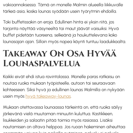
vakioannoksessa. Tämä on monelle Malmin alueella liikkuvalle
tärkeä asia, koska lounas syödään usein työrytmin ehdoilla.
Toki buffetissakin on eroja. Edullinen hinta ei yksin riitä, jos
tarjonta näyttää väsyneeltä tai maut jäävät vaisuiksi. Hyvä
buffet pidetään tuoreena, selkeänä ja houkuttelevana koko
lounasajan ajan. Silloin myös nopea käynti tuntuu laadukkaalta.
Takeaway On Osa Hyvää
Lounaspalvelua
Kaikki eivät ehdi istua ravintolassa. Monelle paras ratkaisu on
noutaa ruoka mukaan työpisteelle, autoon tai seuraavaan
kohteeseen. Siksi hyvä ja edullinen lounas Malmilla on nykyään
usein myös
hyvä takeaway-lounas
.
Mukaan otettavassa lounaassa tärkeintä on, että ruoka säilyy
järkevänä vielä muutaman minuutin kuluttua. Kastikkeen,
lisukkeiden ja salaatin pitää toimia myös rasiassa. Lisäksi
noutamisen on oltava helppoa. Jos ruoan hakeminen aiheuttaa