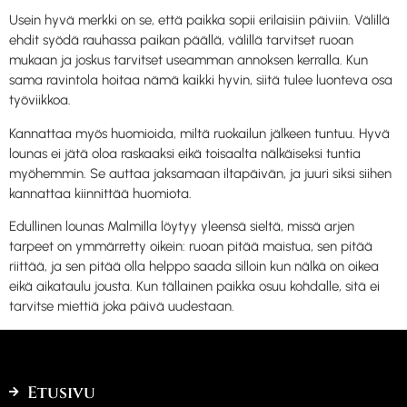
Usein hyvä merkki on se, että paikka sopii erilaisiin päiviin. Välillä
ehdit syödä rauhassa paikan päällä, välillä tarvitset ruoan
mukaan ja joskus tarvitset useamman annoksen kerralla. Kun
sama ravintola hoitaa nämä kaikki hyvin, siitä tulee luonteva osa
työviikkoa.
Kannattaa myös huomioida, miltä ruokailun jälkeen tuntuu. Hyvä
lounas ei jätä oloa raskaaksi eikä toisaalta nälkäiseksi tuntia
myöhemmin. Se auttaa jaksamaan iltapäivän, ja juuri siksi siihen
kannattaa kiinnittää huomiota.
Edullinen lounas Malmilla löytyy yleensä sieltä, missä arjen
tarpeet on ymmärretty oikein: ruoan pitää maistua, sen pitää
riittää, ja sen pitää olla helppo saada silloin kun nälkä on oikea
eikä aikataulu jousta. Kun tällainen paikka osuu kohdalle, sitä ei
tarvitse miettiä joka päivä uudestaan.
Etusivu