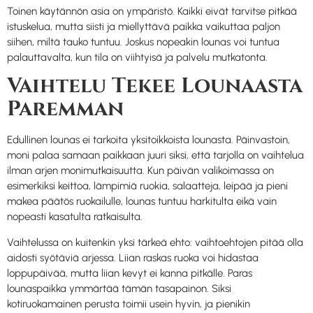
Toinen käytännön asia on ympäristö. Kaikki eivät tarvitse pitkää
istuskelua, mutta siisti ja miellyttävä paikka vaikuttaa paljon
siihen, miltä tauko tuntuu. Joskus nopeakin lounas voi tuntua
palauttavalta, kun tila on viihtyisä ja palvelu mutkatonta.
Vaihtelu Tekee Lounaasta
Paremman
Edullinen lounas ei tarkoita yksitoikkoista lounasta. Päinvastoin,
moni palaa samaan paikkaan juuri siksi, että tarjolla on vaihtelua
ilman arjen monimutkaisuutta. Kun päivän valikoimassa on
esimerkiksi keittoa, lämpimiä ruokia, salaatteja, leipää ja pieni
makea päätös ruokailulle, lounas tuntuu harkitulta eikä vain
nopeasti kasatulta ratkaisulta.
Vaihtelussa on kuitenkin yksi tärkeä ehto: vaihtoehtojen pitää olla
aidosti syötäviä arjessa. Liian raskas ruoka voi hidastaa
loppupäivää, mutta liian kevyt ei kanna pitkälle. Paras
lounaspaikka ymmärtää tämän tasapainon. Siksi
kotiruokamainen perusta toimii usein hyvin, ja pienikin