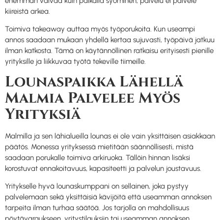
enemmän vaivaa kuin paikalla syöminen, palvelu ei palvele
kiireistä arkea.
Toimiva takeaway auttaa myös työporukoita. Kun useampi
annos saadaan mukaan yhdellä kertaa sujuvasti, työpäivä jatkuu
ilman katkosta. Tämä on käytännöllinen ratkaisu erityisesti pienille
yrityksille ja liikkuvaa työtä tekeville tiimeille.
Lounaspaikka Lähellä
Malmia Palvelee Myös
Yrityksiä
Malmilla ja sen lähialueilla lounas ei ole vain yksittäisen asiakkaan
päätös. Monessa yrityksessä mietitään säännöllisesti, mistä
saadaan porukalle toimiva arkiruoka. Tällöin hinnan lisäksi
korostuvat ennakoitavuus, kapasiteetti ja palvelun joustavuus.
Yritykselle hyvä lounaskumppani on sellainen, joka pystyy
palvelemaan sekä yksittäisiä kävijöitä että useamman annoksen
tarpeita ilman turhaa säätöä. Jos tarjolla on mahdollisuus
pöytävaraukseen, yritystilauksiin tai useamman annoksen