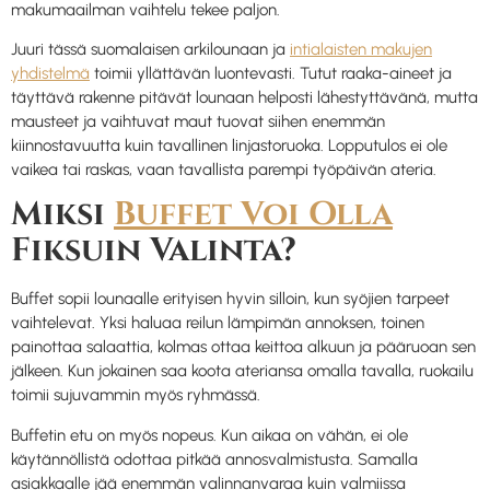
makumaailman vaihtelu tekee paljon.
Juuri tässä suomalaisen arkilounaan ja
intialaisten makujen
yhdistelmä
toimii yllättävän luontevasti. Tutut raaka-aineet ja
täyttävä rakenne pitävät lounaan helposti lähestyttävänä, mutta
mausteet ja vaihtuvat maut tuovat siihen enemmän
kiinnostavuutta kuin tavallinen linjastoruoka. Lopputulos ei ole
vaikea tai raskas, vaan tavallista parempi työpäivän ateria.
Miksi
Buffet Voi Olla
Fiksuin Valinta?
Buffet sopii lounaalle erityisen hyvin silloin, kun syöjien tarpeet
vaihtelevat. Yksi haluaa reilun lämpimän annoksen, toinen
painottaa salaattia, kolmas ottaa keittoa alkuun ja pääruoan sen
jälkeen. Kun jokainen saa koota ateriansa omalla tavalla, ruokailu
toimii sujuvammin myös ryhmässä.
Buffetin etu on myös nopeus. Kun aikaa on vähän, ei ole
käytännöllistä odottaa pitkää annosvalmistusta. Samalla
asiakkaalle jää enemmän valinnanvaraa kuin valmiissa