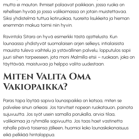
mutta ei mauton. Ihmiset palaavat paikkaan, jossa ruoka on
rehellisen hyvää ja jossa valikoimassa on jotain muistettavaa.
Siksi yhdistelmä tuttua kotiruokaa, tuoreita lisukkeita ja hieman
enemmän makua toimii niin hyvin.
Ravintola Sitara on hyvä esimerkki tästä ajattelusta. Kun
lounaassa yhdistyvät suomalaisen arjen selkeys, intialaisista
mauista tuleva vaihtelu ja ystävällinen palvelu, lopputulos sopii
juuri siihen tarpeeseen, jota moni Malmilla etsii – ruokaan, joka on
täyttävää, maistuvaa ja helppo valita uudestaan.
Miten Valita Oma
Vakiopaikka?
Paras tapa löytää sopiva lounaspaikka on katsoa, miten se
palvelee sinun arkeasi. Jos tarvitset nopean ruokatauon, painota
sujuvuutta. Jos syöt usein samalla porukalla, arvioi tilaa,
valikoimaa ja ryhmälle sopivuutta. Jos taas haet vastinetta
rahalle päivä toisensa jälkeen, huomioi koko lounaskokonaisuus
eikä pelkkää hintalappua.