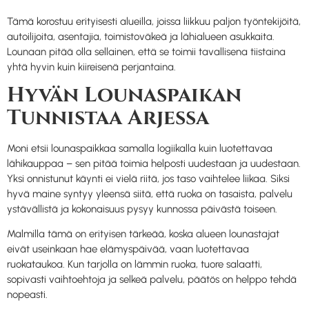
Tämä korostuu erityisesti alueilla, joissa liikkuu paljon työntekijöitä,
autoilijoita, asentajia, toimistoväkeä ja lähialueen asukkaita.
Lounaan pitää olla sellainen, että se toimii tavallisena tiistaina
yhtä hyvin kuin kiireisenä perjantaina.
Hyvän Lounaspaikan
Tunnistaa Arjessa
Moni etsii lounaspaikkaa samalla logiikalla kuin luotettavaa
lähikauppaa – sen pitää toimia helposti uudestaan ja uudestaan.
Yksi onnistunut käynti ei vielä riitä, jos taso vaihtelee liikaa. Siksi
hyvä maine syntyy yleensä siitä, että ruoka on tasaista, palvelu
ystävällistä ja kokonaisuus pysyy kunnossa päivästä toiseen.
Malmilla tämä on erityisen tärkeää, koska alueen lounastajat
eivät useinkaan hae elämyspäivää, vaan luotettavaa
ruokataukoa. Kun tarjolla on lämmin ruoka, tuore salaatti,
sopivasti vaihtoehtoja ja selkeä palvelu, päätös on helppo tehdä
nopeasti.