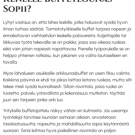
Sopii?
Lyhyt vastaus on, että lähes kaikille, jotka haluavat syödä hyvin
ilman turhaa säätöä. Toimistotyöläiselle buffet tarjoaa nopean ja
ennakoitavan vaihtoehdon keskelle palavereita. Kuljettajalle tai
liikkuvaa työtä tekevälle se on paikka, jossa saa oikeaa ruokaa
eikä vain jotain nopeasti napattavaa. Pienelle työporukalle se on
helppo yhteinen ratkaisu, kun jokainen voi valita lautaselleen eri
tavalla.
Myös lähialueen asukkaille arkilounasbuffet on usein fiksu valinta.
Kaikkina päivinä ei ehdi tai jaksa laittaa kotona ruokaa, mutta silti
tekee mieli syödä kunnollisesti. Silloin ravintola, jossa ruoka on
tuoretta, palvelu ystävällistä ja kokonaisuus mutkaton, täyttää
juuri sen tarpeen jonka arki luo.
Yrityksille buffetajattelu näkyy vähän eri kulmasta. Jos useampi
työntekijä tarvitsee lounaan samaan aikaan, arvostetaan
tasalaatuisuutta, nopeutta ja mahdollisuutta sopia käytännöistä
suoraan. Siinä kohtaa hyvä paikallinen ravintola on paljon