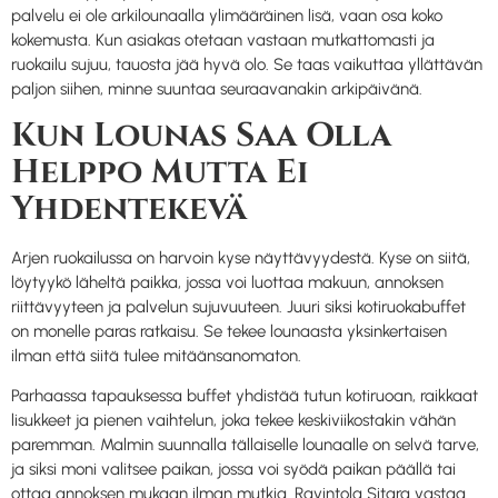
palvelu ei ole arkilounaalla ylimääräinen lisä, vaan osa koko
kokemusta. Kun asiakas otetaan vastaan mutkattomasti ja
ruokailu sujuu, tauosta jää hyvä olo. Se taas vaikuttaa yllättävän
paljon siihen, minne suuntaa seuraavanakin arkipäivänä.
Kun Lounas Saa Olla
Helppo Mutta Ei
Yhdentekevä
Arjen ruokailussa on harvoin kyse näyttävyydestä. Kyse on siitä,
löytyykö läheltä paikka, jossa voi luottaa makuun, annoksen
riittävyyteen ja palvelun sujuvuuteen. Juuri siksi kotiruokabuffet
on monelle paras ratkaisu. Se tekee lounaasta yksinkertaisen
ilman että siitä tulee mitäänsanomaton.
Parhaassa tapauksessa buffet yhdistää tutun kotiruoan, raikkaat
lisukkeet ja pienen vaihtelun, joka tekee keskiviikostakin vähän
paremman. Malmin suunnalla tällaiselle lounaalle on selvä tarve,
ja siksi moni valitsee paikan, jossa voi syödä paikan päällä tai
ottaa annoksen mukaan ilman mutkia. Ravintola Sitara vastaa