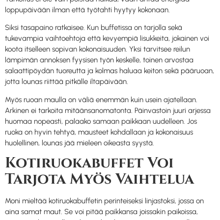
loppupäivään ilman että työtahti hyytyy kokonaan.
Siksi tasapaino ratkaisee. Kun buffetissa on tarjolla sekä
tukevampia vaihtoehtoja että kevyempiä lisukkeita, jokainen voi
koota itselleen sopivan kokonaisuuden. Yksi tarvitsee reilun
lämpimän annoksen fyysisen työn keskelle, toinen arvostaa
salaattipöydän tuoreutta ja kolmas haluaa keiton sekä pääruoan,
jotta lounas riittää pitkälle iltapäivään.
Myös ruoan maulla on väliä enemmän kuin usein ajatellaan.
Arkinen ei tarkoita mitäänsanomatonta. Päinvastoin juuri arjessa
huomaa nopeasti, palaako samaan paikkaan uudelleen. Jos
ruoka on hyvin tehtyä, mausteet kohdallaan ja kokonaisuus
huolellinen, lounas jää mieleen oikeasta syystä.
Kotiruokabuffet Voi
Tarjota Myös Vaihtelua
Moni mieltää kotiruokabuffetin perinteiseksi linjastoksi, jossa on
aina samat maut. Se voi pitää paikkansa joissakin paikoissa,