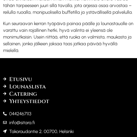
tähän tarpeeseen juuri sillä tavalla, jota arjessa osaa arvostaa –
reilulla ruoalla, monipuolisella buffetilla ja ystävällisellä palvelulla.
Kun seuraavan kerran työpäivä painaa päälle ja lounastauolle on
varattu vain rajallinen hetki, hyvä valinta ei yleensä ole
monimutkaisin. Usein riittää, että ruoka on valmista, maukasta ja
sellainen, jonka jälkeen jaksaa taas jatkaa päivää hyvällä
mielellä.
Etusivu
Lounaslista
Catering
Yhteystiedot
0442467113
info@sitara.fi
Takoraudantie 2, 00700, Helsinki