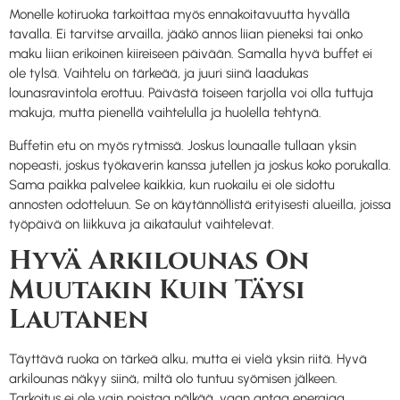
Monelle kotiruoka tarkoittaa myös ennakoitavuutta hyvällä
tavalla. Ei tarvitse arvailla, jääkö annos liian pieneksi tai onko
maku liian erikoinen kiireiseen päivään. Samalla hyvä buffet ei
ole tylsä. Vaihtelu on tärkeää, ja juuri siinä laadukas
lounasravintola erottuu. Päivästä toiseen tarjolla voi olla tuttuja
makuja, mutta pienellä vaihtelulla ja huolella tehtynä.
Buffetin etu on myös rytmissä. Joskus lounaalle tullaan yksin
nopeasti, joskus työkaverin kanssa jutellen ja joskus koko porukalla.
Sama paikka palvelee kaikkia, kun ruokailu ei ole sidottu
annosten odotteluun. Se on käytännöllistä erityisesti alueilla, joissa
työpäivä on liikkuva ja aikataulut vaihtelevat.
Hyvä Arkilounas On
Muutakin Kuin Täysi
Lautanen
Täyttävä ruoka on tärkeä alku, mutta ei vielä yksin riitä. Hyvä
arkilounas näkyy siinä, miltä olo tuntuu syömisen jälkeen.
Tarkoitus ei ole vain poistaa nälkää, vaan antaa energiaa