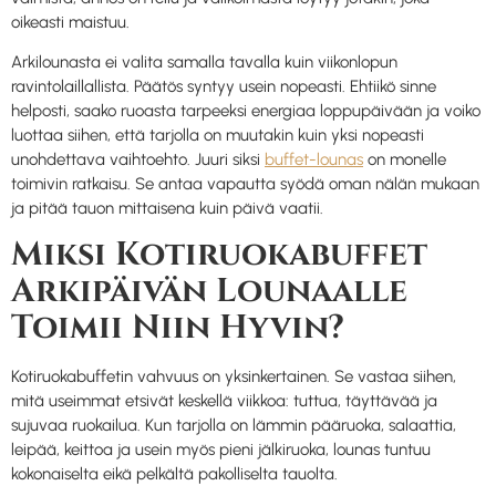
oikeasti maistuu.
Arkilounasta ei valita samalla tavalla kuin viikonlopun
ravintolaillallista. Päätös syntyy usein nopeasti. Ehtiikö sinne
helposti, saako ruoasta tarpeeksi energiaa loppupäivään ja voiko
luottaa siihen, että tarjolla on muutakin kuin yksi nopeasti
unohdettava vaihtoehto. Juuri siksi
buffet-lounas
on monelle
toimivin ratkaisu. Se antaa vapautta syödä oman nälän mukaan
ja pitää tauon mittaisena kuin päivä vaatii.
Miksi Kotiruokabuffet
Arkipäivän Lounaalle
Toimii Niin Hyvin?
Kotiruokabuffetin vahvuus on yksinkertainen. Se vastaa siihen,
mitä useimmat etsivät keskellä viikkoa: tuttua, täyttävää ja
sujuvaa ruokailua. Kun tarjolla on lämmin pääruoka, salaattia,
leipää, keittoa ja usein myös pieni jälkiruoka, lounas tuntuu
kokonaiselta eikä pelkältä pakolliselta tauolta.