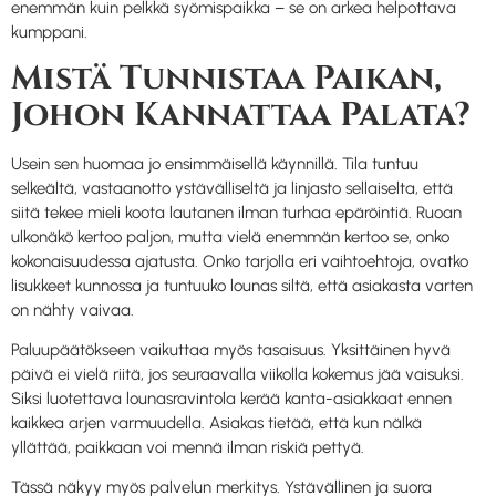
enemmän kuin pelkkä syömispaikka – se on arkea helpottava
kumppani.
Mistä Tunnistaa Paikan,
Johon Kannattaa Palata?
Usein sen huomaa jo ensimmäisellä käynnillä. Tila tuntuu
selkeältä, vastaanotto ystävälliseltä ja linjasto sellaiselta, että
siitä tekee mieli koota lautanen ilman turhaa epäröintiä. Ruoan
ulkonäkö kertoo paljon, mutta vielä enemmän kertoo se, onko
kokonaisuudessa ajatusta. Onko tarjolla eri vaihtoehtoja, ovatko
lisukkeet kunnossa ja tuntuuko lounas siltä, että asiakasta varten
on nähty vaivaa.
Paluupäätökseen vaikuttaa myös tasaisuus. Yksittäinen hyvä
päivä ei vielä riitä, jos seuraavalla viikolla kokemus jää vaisuksi.
Siksi luotettava lounasravintola kerää kanta-asiakkaat ennen
kaikkea arjen varmuudella. Asiakas tietää, että kun nälkä
yllättää, paikkaan voi mennä ilman riskiä pettyä.
Tässä näkyy myös palvelun merkitys. Ystävällinen ja suora