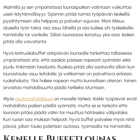
Malmilla ja sen ympäristössä lounaspaikan valintaan vaikuttaa
usein käytännöllisyys. Sijainnin pitää toimia työpäivän keskellä,
pysähtymisen olla helppoa ja palvelun sujuvaa. Moni liikkuu
alueella työn takia, osa asuu lähellä ja osa kulkee ohi työkeikoille,
toimistolle tai varikolle. Silloin lounaassa korostuu yksi asia: kaiken
pitää olla vaivatonta.
Hyvä kotiruokabuffet arkipäivän lounaalle tarkoittaa tällaisessa
ympäristössä sitä, että asiakas pääsee nopeasti syömään eikä
joudu tinkimään laadusta. Ruokaa pitää olla saatavilla silloin kun
lounastauko osuu kohdalle, ja valikoiman on palveltava erilaisia
ruokahaluita. Yksi hakee nopean mutta kunnollisen aterian, toinen
arvostaa mahdollisuutta jäädä hetkeksi istumaan.
Myös
noutomahdollisuus
on monelle tärkeä. Kaikki työpäivät eivät
mahdollista paikan päällä syömistä, mutta se ei tarkoita että
lounaan pitäisi jäädä väliin tai muuttua hätäiseksi välipalaksi.
Kun ruoan saa mukaan helposti, hyvä buffet palvelee myös niitä
päiviä, jolloin tauko pidetään autossa, työmaalla tai toimistolla.
Kenelle Buffetlounas