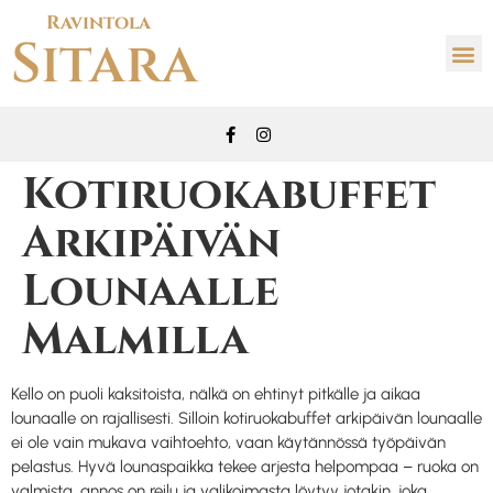
Ravintola
Sitara
Kotiruokabuffet
Arkipäivän
Lounaalle
Malmilla
Kello on puoli kaksitoista, nälkä on ehtinyt pitkälle ja aikaa
lounaalle on rajallisesti. Silloin kotiruokabuffet arkipäivän lounaalle
ei ole vain mukava vaihtoehto, vaan käytännössä työpäivän
pelastus. Hyvä lounaspaikka tekee arjesta helpompaa – ruoka on
valmista, annos on reilu ja valikoimasta löytyy jotakin, joka