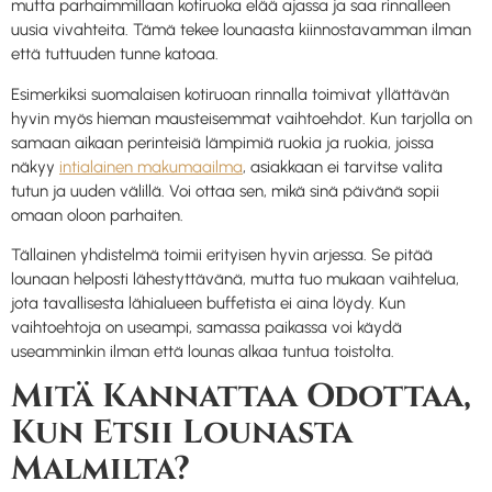
mutta parhaimmillaan kotiruoka elää ajassa ja saa rinnalleen
uusia vivahteita. Tämä tekee lounaasta kiinnostavamman ilman
että tuttuuden tunne katoaa.
Esimerkiksi suomalaisen kotiruoan rinnalla toimivat yllättävän
hyvin myös hieman mausteisemmat vaihtoehdot. Kun tarjolla on
samaan aikaan perinteisiä lämpimiä ruokia ja ruokia, joissa
näkyy
intialainen makumaailma
, asiakkaan ei tarvitse valita
tutun ja uuden välillä. Voi ottaa sen, mikä sinä päivänä sopii
omaan oloon parhaiten.
Tällainen yhdistelmä toimii erityisen hyvin arjessa. Se pitää
lounaan helposti lähestyttävänä, mutta tuo mukaan vaihtelua,
jota tavallisesta lähialueen buffetista ei aina löydy. Kun
vaihtoehtoja on useampi, samassa paikassa voi käydä
useamminkin ilman että lounas alkaa tuntua toistolta.
Mitä Kannattaa Odottaa,
Kun Etsii Lounasta
Malmilta?