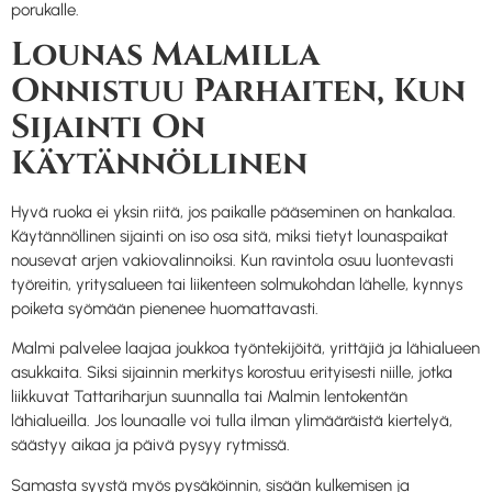
porukalle.
Lounas Malmilla
Onnistuu Parhaiten, Kun
Sijainti On
Käytännöllinen
Hyvä ruoka ei yksin riitä, jos paikalle pääseminen on hankalaa.
Käytännöllinen sijainti on iso osa sitä, miksi tietyt lounaspaikat
nousevat arjen vakiovalinnoiksi. Kun ravintola osuu luontevasti
työreitin, yritysalueen tai liikenteen solmukohdan lähelle, kynnys
poiketa syömään pienenee huomattavasti.
Malmi palvelee laajaa joukkoa työntekijöitä, yrittäjiä ja lähialueen
asukkaita. Siksi sijainnin merkitys korostuu erityisesti niille, jotka
liikkuvat Tattariharjun suunnalla tai Malmin lentokentän
lähialueilla. Jos lounaalle voi tulla ilman ylimääräistä kiertelyä,
säästyy aikaa ja päivä pysyy rytmissä.
Samasta syystä myös pysäköinnin, sisään kulkemisen ja