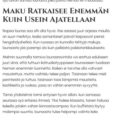
syö aivan samaa lounasta joka päivä hieman eri muodossa.
Maku Ratkaisee Enemmän
Kuin Usein Ajatellaan
Nopea lounas saa silti olla hyvä. Itse asiassa juuri arjessa maulla
on suuri merkitys, koska samanlaiset päivät kaipaavat pieniä
hengähdyshetkiä. Kun ruoassa on kunnolla tehtyjä makuja,
lounaasta jää parempi olo kuin pelkästä pakkotankkauksesta.
Malmin suunnalla toimiva lounasravintola voi erottua edukseen
juuri siinä, että tuttuun kotiruokatyyppiseen lounaaseen tuodaan
hieman enemmän luonnetta. Kaiken ei tarvitse olla vahvasti
maustettua, mutta vaihtelu tekee paljon. Toisinaan tekee mieli
perinteistä ja tuttua, toisinaan taas lämpimiä mausteita,
kastikkeita ja ruokaa, jossa on vähän enemmän syvyyttä.
Tämä yhdistelmä toimii erityisen hyvin silloin, kun samassa
seurassa syö erilaisia ihmisiä. Yksi hakee klassista, toinen haluaa
kokeilla jotakin vähän kiinnostavampaa. Kun buffetista löytyy
molempia suuntia, lounaasta tulee helpompi valinta koko