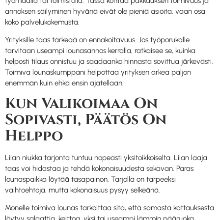
työmaalla tai toimistolla. Tässä kohtaa pakkauksen toimivuus ja
annoksen säilyminen hyvänä eivät ole pieniä asioita, vaan osa
koko palvelukokemusta.
Yrityksille taas tärkeää on ennakoitavuus. Jos työporukalle
tarvitaan useampi lounasannos kerralla, ratkaisee se, kuinka
helposti tilaus onnistuu ja saadaanko hinnasta sovittua järkevästi.
Toimiva lounaskumppani helpottaa yrityksen arkea paljon
enemmän kuin ehkä ensin ajatellaan.
Kun Valikoimaa On
Sopivasti, Päätös On
Helppo
Liian niukka tarjonta tuntuu nopeasti yksitoikkoiselta. Liian laaja
taas voi hidastaa ja tehdä kokonaisuudesta sekavan. Paras
lounaspaikka löytää tasapainon. Tarjolla on tarpeeksi
vaihtoehtoja, mutta kokonaisuus pysyy selkeänä.
Monelle toimiva lounas tarkoittaa sitä, että samasta kattauksesta
löytyy salaattia, keittoa, yksi tai useampi lämmin pääruoka,