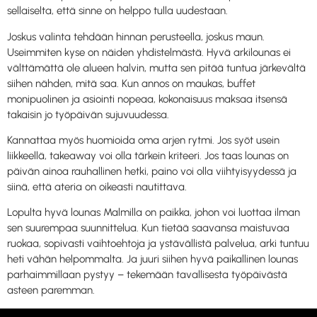
sellaiselta, että sinne on helppo tulla uudestaan.
Joskus valinta tehdään hinnan perusteella, joskus maun.
Useimmiten kyse on näiden yhdistelmästä. Hyvä arkilounas ei
välttämättä ole alueen halvin, mutta sen pitää tuntua järkevältä
siihen nähden, mitä saa. Kun annos on maukas, buffet
monipuolinen ja asiointi nopeaa, kokonaisuus maksaa itsensä
takaisin jo työpäivän sujuvuudessa.
Kannattaa myös huomioida oma arjen rytmi. Jos syöt usein
liikkeellä, takeaway voi olla tärkein kriteeri. Jos taas lounas on
päivän ainoa rauhallinen hetki, paino voi olla viihtyisyydessä ja
siinä, että ateria on oikeasti nautittava.
Lopulta hyvä lounas Malmilla on paikka, johon voi luottaa ilman
sen suurempaa suunnittelua. Kun tietää saavansa maistuvaa
ruokaa, sopivasti vaihtoehtoja ja ystävällistä palvelua, arki tuntuu
heti vähän helpommalta. Ja juuri siihen hyvä paikallinen lounas
parhaimmillaan pystyy – tekemään tavallisesta työpäivästä
asteen paremman.