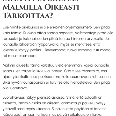
Malmilla Oikeasti
Tarkoittaa?
Useimmille arkilounas ei ole erikoinen ohjelmanumero. Sen pitää
vain toimia. Ruokaa pitää saada nopeasti, vaihtoehtoja pitää olla
tarpeeksi ja kokonaisuuden pitää tuntua hintansa arvoiselta. Jos
lounaalle lähdetään työporukalla, myös se merkitsee, että
jokaiselle löytyy jotakin – kevyempää, ruokaisampaa, tutumpaa
tai mausteisempaa.
Malmin alueella tämä korostuu vielä enemmän, koska lounaalle
saapuu eri tarpeilla liikkuvia ihmisiä. Osa tulee toimistolta, osa
ajaa työkeikalta, osa poikkeaa matkalla seuraavaan kohteeseen.
Siksi hyvän lounaspaikan ei tarvitse olla hienosteleva. Sen pitää
olla luotettava.
Luotettavuus näkyy pienissä asioissa. Siinä, että salaatti on
tuoretta, lämmin ruoka on oikeasti lämmintä ja palvelu pysyy
ystävällisenä myös kiireessä. Siinäkin, että pöytään ei tarvitse
jäädä odottamaan turhaan, jos päivän aikataulu on tiukka.