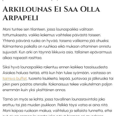
Arkilounas Ei Saa Olla
Arpapeli
Moni tuntee sen tilanteen, jossa lounaspaikka valitaan
tottumuksesta, vaikka kokemus vaihtelee päivästä toiseen.
Yhtenä päivänä ruoka on hyvää, toisena valikoima jää ohueksi.
Kolmantena paikalla on ruuhkaa eikä mukaan ottaminen onnistu
sujuvasti. Kun arki on täynnä liikkuvia osia, tällainen epävarmuus
alkaa nopeasti rasittaa.
Siksi hyvä lounaspaikka rakentuu ennen kaikkea tasaisuudesta.
Asiakas haluaa tietää, että kun hän tulee syömään, vastassa on
toimiva buffet
, tuoreita lisukkeita, leipää, juotavaa ja jälkiruoka tai
jokin pieni päätös aterialle. Kokonaisuus tekee vaikutelman paljon
enemmän kuin yksi yksittäinen annos.
Tämä on myös se kohta, jossa tavallinen lounasravintola joko
erottuu tai jää muiden joukkoon. Pelkkä täysi vatsa ei aina riitä.
Moni kaipaa ruokaan makua, vaihtelua ja sellaista tunnetta, ettei