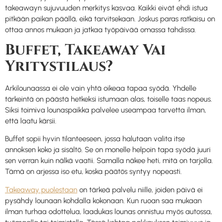
takeawayn sujuvuuden merkitys kasvaa. Kaikki eivät ehdi istua
pitkään paikan päällä, eikä tarvitsekaan. Joskus paras ratkaisu on
ottaa annos mukaan ja jatkaa työpäivää omassa tahdissa.
Buffet, Takeaway Vai
Yritystilaus?
Arkilounaassa ei ole vain yhtä oikeaa tapaa syödä. Yhdelle
tärkeintä on päästä hetkeksi istumaan alas, toiselle taas nopeus.
Siksi toimiva lounaspaikka palvelee useampaa tarvetta ilman,
että laatu kärsii.
Buffet sopii hyvin tilanteeseen, jossa halutaan valita itse
annoksen koko ja sisältö. Se on monelle helpoin tapa syödä juuri
sen verran kuin nälkä vaatii. Samalla näkee heti, mitä on tarjolla.
Tämä on arjessa iso etu, koska päätös syntyy nopeasti.
Takeaway puolestaan
on tärkeä palvelu niille, joiden päivä ei
pysähdy lounaan kohdalla kokonaan. Kun ruoan saa mukaan
ilman turhaa odottelua, laadukas lounas onnistuu myös autossa,