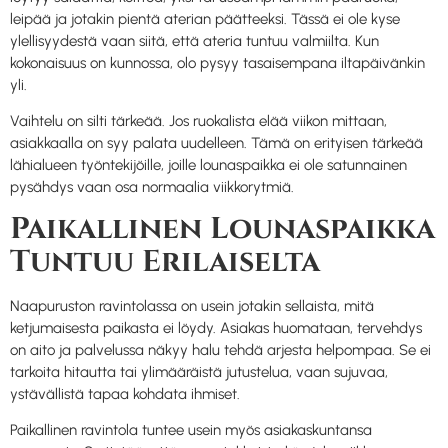
leipää ja jotakin pientä aterian päätteeksi. Tässä ei ole kyse
ylellisyydestä vaan siitä, että ateria tuntuu valmiilta. Kun
kokonaisuus on kunnossa, olo pysyy tasaisempana iltapäivänkin
yli.
Vaihtelu on silti tärkeää. Jos ruokalista elää viikon mittaan,
asiakkaalla on syy palata uudelleen. Tämä on erityisen tärkeää
lähialueen työntekijöille, joille lounaspaikka ei ole satunnainen
pysähdys vaan osa normaalia viikkorytmiä.
Paikallinen Lounaspaikka
Tuntuu Erilaiselta
Naapuruston ravintolassa on usein jotakin sellaista, mitä
ketjumaisesta paikasta ei löydy. Asiakas huomataan, tervehdys
on aito ja palvelussa näkyy halu tehdä arjesta helpompaa. Se ei
tarkoita hitautta tai ylimääräistä jutustelua, vaan sujuvaa,
ystävällistä tapaa kohdata ihmiset.
Paikallinen ravintola tuntee usein myös asiakaskuntansa