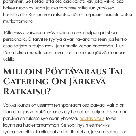
paremmin. Se tietää, että osa asiakkaista käy joka viikko, osa
hakee ruoan mukaan ja osa tarvitsee ratkaisun yrityksen
henkilöstölle. Kun palvelu rakentuu näihin tarpeisiin, asiointi tuntuu
mutkattomalta.
Tällaisessa paikassa myös ruoka on usein helpompi tehdä
persoonalla. Ei tarvitse tyytyä aivan tavanomaiseen, jos keittiö
osaa tarjota tuttujen makujen rinnalle vähän enemmän. Juuri
tämä tekee monelle eron tavallisen ja mieleen jäävän lounaan
välillä.
Milloin Pöytävaraus Tai
Catering On Järkevä
Ratkaisu?
Vaikka lounas on useimmiten spontaani osa päivää, välillä on
tilanteita, joissa etukäteisjärjestely helpottaa paljon. Jos isompi
porukka on tulossa syömään yhdessä,
pöytävaraus
tekee
käynnistä huolettomamman. Se sopii hyvin esimerkiksi
työpalavereihin, tiimilounaisiin tai tilanteisiin, joissa aikataulu on