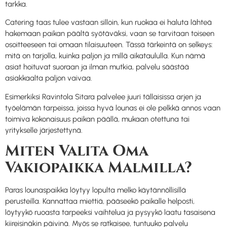
tarkka.
Catering taas tulee vastaan silloin, kun ruokaa ei haluta lähteä
hakemaan paikan päältä syötäväksi, vaan se tarvitaan toiseen
osoitteeseen tai omaan tilaisuuteen. Tässä tärkeintä on selkeys:
mitä on tarjolla, kuinka paljon ja millä aikataululla. Kun nämä
asiat hoituvat suoraan ja ilman mutkia, palvelu säästää
asiakkaalta paljon vaivaa.
Esimerkiksi Ravintola Sitara palvelee juuri tällaisissa arjen ja
työelämän tarpeissa, joissa hyvä lounas ei ole pelkkä annos vaan
toimiva kokonaisuus paikan päällä, mukaan otettuna tai
yritykselle järjestettynä.
Miten Valita Oma
Vakiopaikka Malmilla?
Paras lounaspaikka löytyy lopulta melko käytännöllisillä
perusteilla. Kannattaa miettiä, pääseekö paikalle helposti,
löytyykö ruoasta tarpeeksi vaihtelua ja pysyykö laatu tasaisena
kiireisinäkin päivinä. Myös se ratkaisee, tuntuuko palvelu