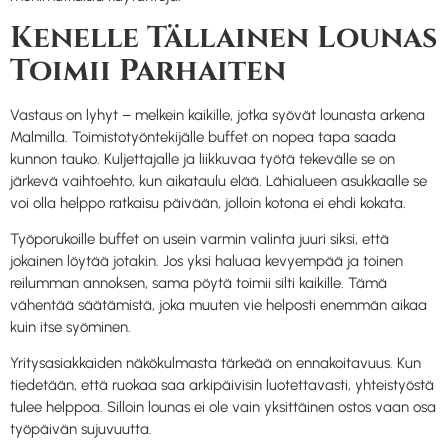
Kenelle Tällainen Lounas
Toimii Parhaiten
Vastaus on lyhyt – melkein kaikille, jotka syövät lounasta arkena
Malmilla. Toimistotyöntekijälle buffet on nopea tapa saada
kunnon tauko. Kuljettajalle ja liikkuvaa työtä tekevälle se on
järkevä vaihtoehto, kun aikataulu elää. Lähialueen asukkaalle se
voi olla helppo ratkaisu päivään, jolloin kotona ei ehdi kokata.
Työporukoille buffet on usein varmin valinta juuri siksi, että
jokainen löytää jotakin. Jos yksi haluaa kevyempää ja toinen
reilumman annoksen, sama pöytä toimii silti kaikille. Tämä
vähentää säätämistä, joka muuten vie helposti enemmän aikaa
kuin itse syöminen.
Yritysasiakkaiden näkökulmasta tärkeää on ennakoitavuus. Kun
tiedetään, että ruokaa saa arkipäivisin luotettavasti, yhteistyöstä
tulee helppoa. Silloin lounas ei ole vain yksittäinen ostos vaan osa
työpäivän sujuvuutta.