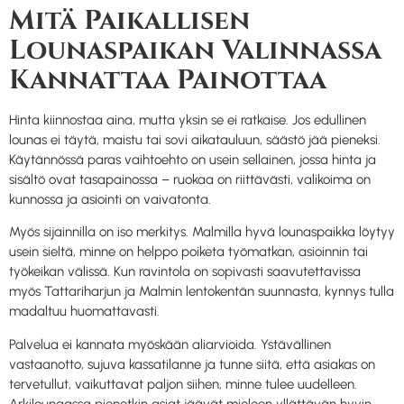
Mitä Paikallisen
Lounaspaikan Valinnassa
Kannattaa Painottaa
Hinta kiinnostaa aina, mutta yksin se ei ratkaise. Jos edullinen
lounas ei täytä, maistu tai sovi aikatauluun, säästö jää pieneksi.
Käytännössä paras vaihtoehto on usein sellainen, jossa hinta ja
sisältö ovat tasapainossa – ruokaa on riittävästi, valikoima on
kunnossa ja asiointi on vaivatonta.
Myös sijainnilla on iso merkitys. Malmilla hyvä lounaspaikka löytyy
usein sieltä, minne on helppo poiketa työmatkan, asioinnin tai
työkeikan välissä. Kun ravintola on sopivasti saavutettavissa
myös Tattariharjun ja Malmin lentokentän suunnasta, kynnys tulla
madaltuu huomattavasti.
Palvelua ei kannata myöskään aliarvioida. Ystävällinen
vastaanotto, sujuva kassatilanne ja tunne siitä, että asiakas on
tervetullut, vaikuttavat paljon siihen, minne tulee uudelleen.
Arkilounaassa pienetkin asiat jäävät mieleen yllättävän hyvin.