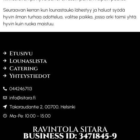
Seuraavan kerran kun lounastauko lähestyy ja haluat syödä
hyvin ilman turhaa odottelua, valitse paikka, jossa arki toimii yhtä
hyvin kuin ruoka maistuu.
Etusivu
Lounaslista
Catering
Yhteystiedot
0442467113
info@sitara.fi
Takoraudantie 2, 00700, Helsinki
Ma-Pe: 10:00 - 15:00
RAVINTOLA SITARA
BUSINESS ID: 3471845-9