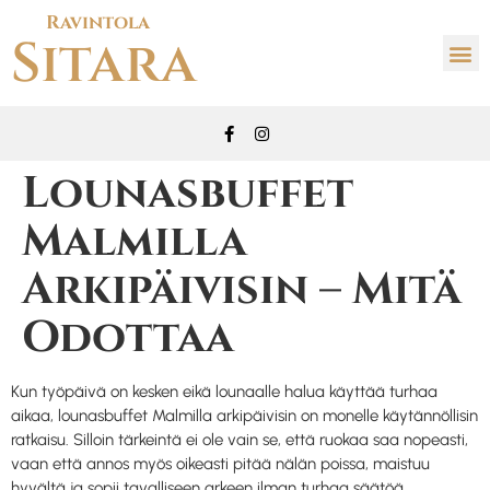
Ravintola
Sitara
Lounasbuffet
Malmilla
Arkipäivisin – Mitä
Odottaa
Kun työpäivä on kesken eikä lounaalle halua käyttää turhaa
aikaa, lounasbuffet Malmilla arkipäivisin on monelle käytännöllisin
ratkaisu. Silloin tärkeintä ei ole vain se, että ruokaa saa nopeasti,
vaan että annos myös oikeasti pitää nälän poissa, maistuu
hyvältä ja sopii tavalliseen arkeen ilman turhaa säätöä.