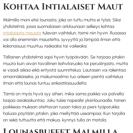
Kohtaa Intialaiset Maut
Malmilla moni etsii lounasta, joka on tuttu mutta ei tylsä. Siksi
yhdistelmä, jossa suomalaisen arkilounaan selkeys kohtaa
intialaisista mauista
tulevan vaihtelun, toimii niin hyvin. Ruoassa
voi olla enemmän maustetta, syvyyttä ja lämpöä ilman että
kokonaisuus muuttuu raskaaksi tai vaikeaksi.
Tällainen yhdistelmä sopii hyvin työpäivään. Se tarjoaa jotakin
muuta kuin aivan tavallinen kahvilaruoka tai peruslinjasto, mutta
ei vaadi aikaa eikä erityistä suunnittelua. Lautasen voi rakentaa
omannäköiseksi, ja makumaailma tuo arkeen pientä vaihtelua
ilman että lounas tuntuu erikoistilaisuudelta.
Tämä on myös hyvä syy siihen, miksi sama paikka voi palvella
laajaa asiakaskuntaa. Joku tulee nopealle yksinlounaalle, toinen
poikkeaa mukaan otettavan ruoan takia ja pieni työporukka
haluaa pöytään jotakin, joka miellyttää useampaa. Kun tarjolla
on sekä tuttuutta että makua, kynnys tulla on matala.
Lounasbuffet Malmilla