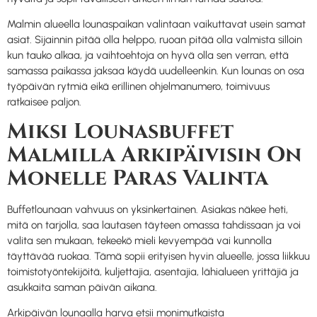
Malmin alueella lounaspaikan valintaan vaikuttavat usein samat
asiat. Sijainnin pitää olla helppo, ruoan pitää olla valmista silloin
kun tauko alkaa, ja vaihtoehtoja on hyvä olla sen verran, että
samassa paikassa jaksaa käydä uudelleenkin. Kun lounas on osa
työpäivän rytmiä eikä erillinen ohjelmanumero, toimivuus
ratkaisee paljon.
Miksi Lounasbuffet
Malmilla Arkipäivisin On
Monelle Paras Valinta
Buffetlounaan vahvuus on yksinkertainen. Asiakas näkee heti,
mitä on tarjolla, saa lautasen täyteen omassa tahdissaan ja voi
valita sen mukaan, tekeekö mieli kevyempää vai kunnolla
täyttävää ruokaa. Tämä sopii erityisen hyvin alueelle, jossa liikkuu
toimistotyöntekijöitä, kuljettajia, asentajia, lähialueen yrittäjiä ja
asukkaita saman päivän aikana.
Arkipäivän lounaalla harva etsii monimutkaista