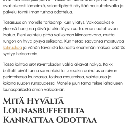
ovat oikeasti lämpimiä, salaattipöytä näyttää houkuttelevalta ja
palvelu toimii ilman turhaa odottelua.
Tasaisuus on monelle tärkeämpi kuin yllätys. Vakioasiakas ei
yleensä hae joka päivä jotakin täysin uutta, vaan luotettavaa
laatua. Pieni vaihtelu pitää valikoiman kiinnostavana, mutta
rungon on hyvä pysyä selkeänä. Kun tietää saavansa maistuvaa
kotiruokaa
ja vähän tavallista lounasta enemmän makua, päätös
syntyy helpommin.
Tässä kohtaa erot ravintoloiden välillä alkavat näkyä. Kaikki
buffetit eivät tunnu samanlaisilta. Joissakin painotus on aivan
perinteisessä lounaassa, toisissa mausteissa, vaihtelussa ja
kokonaisuuden runsaudessa. Monelle juuri tämä tekee lähialueen
lounaspaikasta oman vakipaikan.
Mitä Hyvältä
Lounasbuffetilta
Kannattaa Odottaa