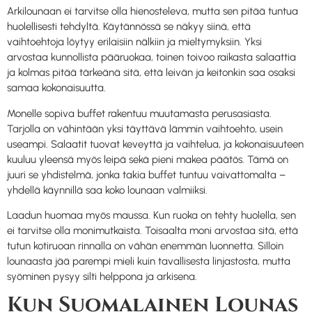
Arkilounaan ei tarvitse olla hienosteleva, mutta sen pitää tuntua
huolellisesti tehdyltä. Käytännössä se näkyy siinä, että
vaihtoehtoja löytyy erilaisiin nälkiin ja mieltymyksiin. Yksi
arvostaa kunnollista pääruokaa, toinen toivoo raikasta salaattia
ja kolmas pitää tärkeänä sitä, että leivän ja keitonkin saa osaksi
samaa kokonaisuutta.
Monelle sopiva buffet rakentuu muutamasta perusasiasta.
Tarjolla on vähintään yksi täyttävä lämmin vaihtoehto, usein
useampi. Salaatit tuovat keveyttä ja vaihtelua, ja kokonaisuuteen
kuuluu yleensä myös leipä sekä pieni makea päätös. Tämä on
juuri se yhdistelmä, jonka takia buffet tuntuu vaivattomalta –
yhdellä käynnillä saa koko lounaan valmiiksi.
Laadun huomaa myös maussa. Kun ruoka on tehty huolella, sen
ei tarvitse olla monimutkaista. Toisaalta moni arvostaa sitä, että
tutun kotiruoan rinnalla on vähän enemmän luonnetta. Silloin
lounaasta jää parempi mieli kuin tavallisesta linjastosta, mutta
syöminen pysyy silti helppona ja arkisena.
Kun Suomalainen Lounas