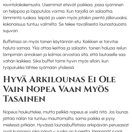
ravintolakokemusta. Useimmat etsivät paikkaa, jossa syöminen
on helppoa ja lopputulos varma. Kun tarjolla on salaattia,
lämmintä ruokaa, leipää ja usein myös jotakin pientä jälkiruoaksi,
kokonaisuus tuntuu valmiilta. Se tekee tavallisesta lounastauosta
sujuvan.
Buffetissa on myös toinen käytännön etu. Kaikkien ei tarvitse
haluta samaa. Yksi ottaa keittoa ja salaatin, toinen haluaa reilun
lämpimän annoksen ja kolmas arvostaa sitä, että lautaselle saa
vähän kaikkea. Siksi buffet toimii hyvin myös silloin, kun
työporukka lähtee syömään yhdessä.
Hyvä Arkilounas Ei Ole
Vain Nopea Vaan Myös
Tasainen
Nopeus houkuttelee, mutta pelkkä nopeus ei vielä riitä. Jos lounas
jättää nälän tai tuntuu mauttomalta, sama paikka ei pysy
mielessä pitkään. Hyvässä lounasbuffetissa arkipäivän perusasiat
ovat kunnossa joka päivä – ruoka on tuoretta, lämpimät ruoat