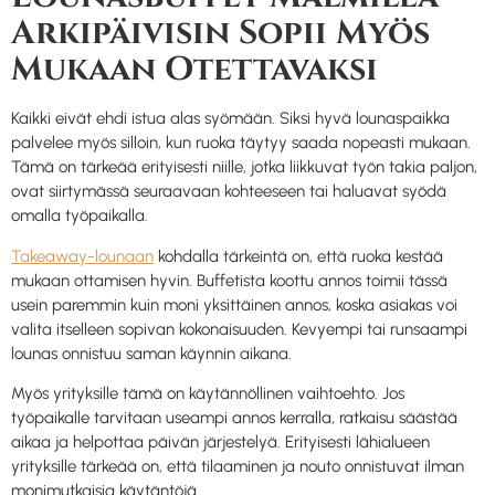
Arkipäivisin Sopii Myös
Mukaan Otettavaksi
Kaikki eivät ehdi istua alas syömään. Siksi hyvä lounaspaikka
palvelee myös silloin, kun ruoka täytyy saada nopeasti mukaan.
Tämä on tärkeää erityisesti niille, jotka liikkuvat työn takia paljon,
ovat siirtymässä seuraavaan kohteeseen tai haluavat syödä
omalla työpaikalla.
Takeaway-lounaan
kohdalla tärkeintä on, että ruoka kestää
mukaan ottamisen hyvin. Buffetista koottu annos toimii tässä
usein paremmin kuin moni yksittäinen annos, koska asiakas voi
valita itselleen sopivan kokonaisuuden. Kevyempi tai runsaampi
lounas onnistuu saman käynnin aikana.
Myös yrityksille tämä on käytännöllinen vaihtoehto. Jos
työpaikalle tarvitaan useampi annos kerralla, ratkaisu säästää
aikaa ja helpottaa päivän järjestelyä. Erityisesti lähialueen
yrityksille tärkeää on, että tilaaminen ja nouto onnistuvat ilman
monimutkaisia käytäntöjä.