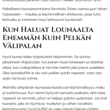
Paikallisena lounasravintolana Ravintola Sitara vastaa juuri tähän
tarpeeseen – maukas ja käytännöllinen arkilounas, jossa tuttu
kotiruoka ja intialaiset maut kohtaavat luontevasti.
Kun Haluat Lounaalta
Enemmän Kuin Pelkän
Välipalan
Hyvä lounas tekee työpäivästä helpomman. Se auttaa
jaksamaan iltapäivään, tuo pienen tauon kiireeseen ja säästää
aikaa, kun ruokapaikkaa ei tarvitse miettiä joka päivä uudelleen.
Siksi lounasbuffet ei ole vain paikka syödä nopeasti, vaan osa
arjen toimivaa rytmiä.
Malmilla arkipäivän lounaassa korostuvat käytännöllisyys, maku
ja luotettavuus. Kun nämä löytyvät samasta paikasta, siitä tulee
nopeasti se ravintola, johon on helppo palata uudestaan. Jos etsit
lounasta, joka on täyttävä, mutkaton ja vähän tavallista
kiinnostavampi, hyvä buffet on usein päivän helpoin päätös.