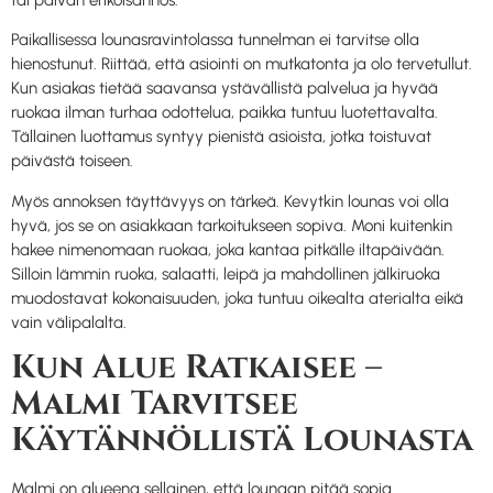
tai päivän erikoisannos.
Paikallisessa lounasravintolassa tunnelman ei tarvitse olla
hienostunut. Riittää, että asiointi on mutkatonta ja olo tervetullut.
Kun asiakas tietää saavansa ystävällistä palvelua ja hyvää
ruokaa ilman turhaa odottelua, paikka tuntuu luotettavalta.
Tällainen luottamus syntyy pienistä asioista, jotka toistuvat
päivästä toiseen.
Myös annoksen täyttävyys on tärkeä. Kevytkin lounas voi olla
hyvä, jos se on asiakkaan tarkoitukseen sopiva. Moni kuitenkin
hakee nimenomaan ruokaa, joka kantaa pitkälle iltapäivään.
Silloin lämmin ruoka, salaatti, leipä ja mahdollinen jälkiruoka
muodostavat kokonaisuuden, joka tuntuu oikealta aterialta eikä
vain välipalalta.
Kun Alue Ratkaisee –
Malmi Tarvitsee
Käytännöllistä Lounasta
Malmi on alueena sellainen, että lounaan pitää sopia