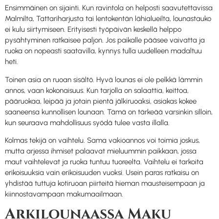
Ensimmäinen on sijainti. Kun ravintola on helposti saavutettavissa
Malmilta, Tattariharjusta tai lentokentän lähialueilta, lounastauko
ei kulu siirtymiseen. Erityisesti työpäivän keskellä helppo
pysähtyminen ratkaisee paljon. Jos paikalle pääsee vaivatta ja
ruoka on nopeasti saatavilla, kynnys tulla uudelleen madaltuu
heti.
Toinen asia on ruoan sisältö. Hyvä lounas ei ole pelkkä lämmin
annos, vaan kokonaisuus. Kun tarjolla on salaattia, keittoa,
pääruokaa, leipää ja jotain pientä jälkiruoaksi, asiakas kokee
saaneensa kunnollisen lounaan. Tämä on tärkeää varsinkin silloin,
kun seuraava mahdollisuus syödä tulee vasta illalla.
Kolmas tekijä on vaihtelu. Sama vakioannos voi toimia joskus,
mutta arjessa ihmiset palaavat mieluummin paikkaan, jossa
maut vaihtelevat ja ruoka tuntuu tuoreelta. Vaihtelu ei tarkoita
erikoisuuksia vain erikoisuuden vuoksi. Usein paras ratkaisu on
yhdistää tuttuja kotiruoan piirteitä hieman mausteisempaan ja
kiinnostavampaan makumaailmaan.
Arkilounaassa Maku