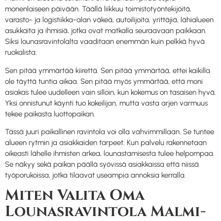
monenlaiseen päivään. Täällä liikkuu toimistotyöntekijöitä,
varasto- ja logistiikka-alan väkeä, autoilijoita, yrittäjiä, lähialueen
asukkaita ja ihmisiä, jotka ovat matkalla seuraavaan paikkaan.
Siksi lounasravintolalta vaaditaan enemmän kuin pelkkä hyvä
ruokalista.
Sen pitää ymmärtää kiirettä. Sen pitää ymmärtää, ettei kaikilla
ole täyttä tuntia aikaa. Sen pitää myös ymmärtää, että moni
asiakas tulee uudelleen vain silloin, kun kokemus on tasaisen hyvä.
Yksi onnistunut käynti tuo kokeilijan, mutta vasta arjen varmuus
tekee paikasta luottopaikan.
Tässä juuri paikallinen ravintola voi olla vahvimmillaan. Se tuntee
alueen rytmin ja asiakkaiden tarpeet. Kun palvelu rakennetaan
oikeasti lähelle ihmisten arkea, lounastamisesta tulee helpompaa.
Se näkyy sekä paikan päällä syövissä asiakkaissa että niissä
työporukoissa, jotka tilaavat useampia annoksia kerralla.
Miten Valita Oma
Lounasravintola Malmi-