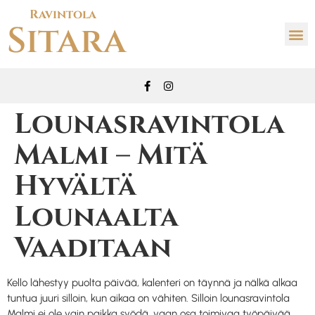
Ravintola
Sitara
Lounasravintola
Malmi – Mitä
Hyvältä
Lounaalta
Vaaditaan
Kello lähestyy puolta päivää, kalenteri on täynnä ja nälkä alkaa
tuntua juuri silloin, kun aikaa on vähiten. Silloin lounasravintola
Malmi ei ole vain paikka syödä, vaan osa toimivaa työpäivää.