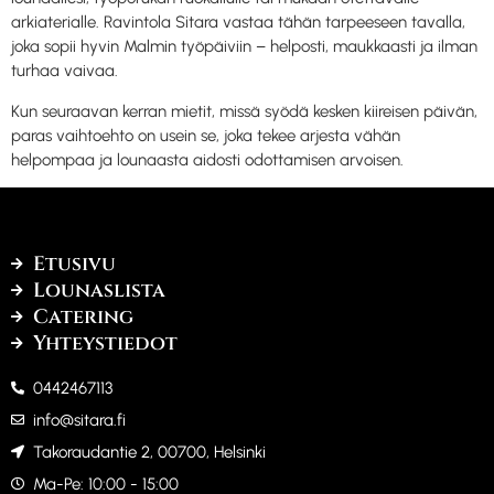
arkiaterialle. Ravintola Sitara vastaa tähän tarpeeseen tavalla,
joka sopii hyvin Malmin työpäiviin – helposti, maukkaasti ja ilman
turhaa vaivaa.
Kun seuraavan kerran mietit, missä syödä kesken kiireisen päivän,
paras vaihtoehto on usein se, joka tekee arjesta vähän
helpompaa ja lounaasta aidosti odottamisen arvoisen.
Etusivu
Lounaslista
Catering
Yhteystiedot
0442467113
info@sitara.fi
Takoraudantie 2, 00700, Helsinki
Ma-Pe: 10:00 - 15:00