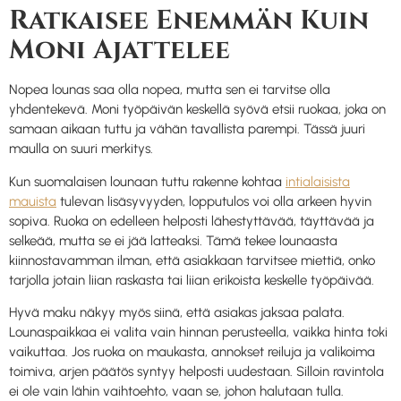
Ratkaisee Enemmän Kuin
Moni Ajattelee
Nopea lounas saa olla nopea, mutta sen ei tarvitse olla
yhdentekevä. Moni työpäivän keskellä syövä etsii ruokaa, joka on
samaan aikaan tuttu ja vähän tavallista parempi. Tässä juuri
maulla on suuri merkitys.
Kun suomalaisen lounaan tuttu rakenne kohtaa
intialaisista
mauista
tulevan lisäsyvyyden, lopputulos voi olla arkeen hyvin
sopiva. Ruoka on edelleen helposti lähestyttävää, täyttävää ja
selkeää, mutta se ei jää latteaksi. Tämä tekee lounaasta
kiinnostavamman ilman, että asiakkaan tarvitsee miettiä, onko
tarjolla jotain liian raskasta tai liian erikoista keskelle työpäivää.
Hyvä maku näkyy myös siinä, että asiakas jaksaa palata.
Lounaspaikkaa ei valita vain hinnan perusteella, vaikka hinta toki
vaikuttaa. Jos ruoka on maukasta, annokset reiluja ja valikoima
toimiva, arjen päätös syntyy helposti uudestaan. Silloin ravintola
ei ole vain lähin vaihtoehto, vaan se, johon halutaan tulla.