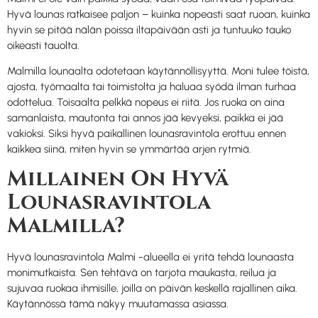
Hyvä lounas ratkaisee paljon – kuinka nopeasti saat ruoan, kuinka
hyvin se pitää nälän poissa iltapäivään asti ja tuntuuko tauko
oikeasti tauolta.
Malmilla lounaalta odotetaan käytännöllisyyttä. Moni tulee töistä,
ajosta, työmaalta tai toimistolta ja haluaa syödä ilman turhaa
odottelua. Toisaalta pelkkä nopeus ei riitä. Jos ruoka on aina
samanlaista, mautonta tai annos jää kevyeksi, paikka ei jää
vakioksi. Siksi hyvä paikallinen lounasravintola erottuu ennen
kaikkea siinä, miten hyvin se ymmärtää arjen rytmiä.
Millainen On Hyvä
Lounasravintola
Malmilla?
Hyvä lounasravintola Malmi -alueella ei yritä tehdä lounaasta
monimutkaista. Sen tehtävä on tarjota maukasta, reilua ja
sujuvaa ruokaa ihmisille, joilla on päivän keskellä rajallinen aika.
Käytännössä tämä näkyy muutamassa asiassa.