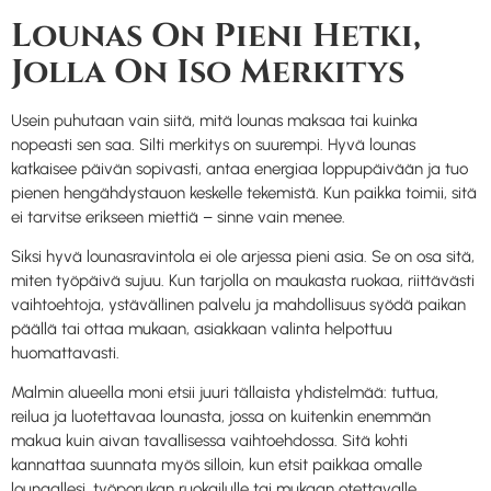
Lounas On Pieni Hetki,
Jolla On Iso Merkitys
Usein puhutaan vain siitä, mitä lounas maksaa tai kuinka
nopeasti sen saa. Silti merkitys on suurempi. Hyvä lounas
katkaisee päivän sopivasti, antaa energiaa loppupäivään ja tuo
pienen hengähdystauon keskelle tekemistä. Kun paikka toimii, sitä
ei tarvitse erikseen miettiä – sinne vain menee.
Siksi hyvä lounasravintola ei ole arjessa pieni asia. Se on osa sitä,
miten työpäivä sujuu. Kun tarjolla on maukasta ruokaa, riittävästi
vaihtoehtoja, ystävällinen palvelu ja mahdollisuus syödä paikan
päällä tai ottaa mukaan, asiakkaan valinta helpottuu
huomattavasti.
Malmin alueella moni etsii juuri tällaista yhdistelmää: tuttua,
reilua ja luotettavaa lounasta, jossa on kuitenkin enemmän
makua kuin aivan tavallisessa vaihtoehdossa. Sitä kohti
kannattaa suunnata myös silloin, kun etsit paikkaa omalle
lounaallesi, työporukan ruokailulle tai mukaan otettavalle