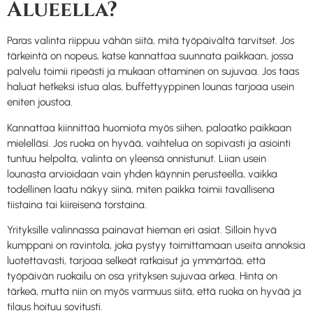
Alueella?
Paras valinta riippuu vähän siitä, mitä työpäivältä tarvitset. Jos
tärkeintä on nopeus, katse kannattaa suunnata paikkaan, jossa
palvelu toimii ripeästi ja mukaan ottaminen on sujuvaa. Jos taas
haluat hetkeksi istua alas, buffettyyppinen lounas tarjoaa usein
eniten joustoa.
Kannattaa kiinnittää huomiota myös siihen, palaatko paikkaan
mielelläsi. Jos ruoka on hyvää, vaihtelua on sopivasti ja asiointi
tuntuu helpolta, valinta on yleensä onnistunut. Liian usein
lounasta arvioidaan vain yhden käynnin perusteella, vaikka
todellinen laatu näkyy siinä, miten paikka toimii tavallisena
tiistaina tai kiireisenä torstaina.
Yrityksille valinnassa painavat hieman eri asiat. Silloin hyvä
kumppani on ravintola, joka pystyy toimittamaan useita annoksia
luotettavasti, tarjoaa selkeät ratkaisut ja ymmärtää, että
työpäivän ruokailu on osa yrityksen sujuvaa arkea. Hinta on
tärkeä, mutta niin on myös varmuus siitä, että ruoka on hyvää ja
tilaus hoituu sovitusti.