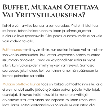
Buffet, Mukaan Otettava
Vai Yritystilauksena?
Kaikki eivät tarvitse lounaalta samaa asiaa. Yksi ehtii istahtaa
rauhassa, toinen hakee ruoan mukaan ja kolmas järjestää
ruokailua koko työporukalle. Siksi paras lounasravintola ei palvele
vain yhdellä tavalla.
Buffetlounas
toimii hyvin silloin, kun asiakas haluaa valita itselleen
sopivan kokonaisuuden. Joku ottaa kevyemmin, toinen rakentaa
reilumman annoksen. Tämä on käytännöllinen ratkaisu myös
silloin, kun ruokailijoiden mieltymykset vaihtelevat. Samassa
seurueessa joku haluaa keittoa, toinen lämpimän pääruoan ja
kolmas painottaa salaattia.
Mukaan otettava lounas
taas on tärkeä vaihtoehto ihmisille, joilla
ei ole mahdollisuutta jäädä syömään paikan päälle. Kuljettajat,
asentajat, liikkuvaa työtä tekevät ja monet pienyrittäjät
arvostavat sitä, että ruoan saa nopeasti mukaan ilman, että
laatu kärsii. Tässä käytännöllisyys on kaikki. Ruoan pitää olla