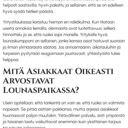
helposti saatavilla, hyvin pakattu ja sellainen, että se on edelleen
hyvä syödä hetken päästä.
Yritystilauksissa korostuu hieman eri näkökulma. Kun tilataan
useita annoksia kerralla, olennaista ovat luotettavuus, selkeä
hinnoittelu ja se, että ruoka sopii monelle. Yrityksille hyvä
lounaskumppani on sellainen, jonka kanssa asiat hoituvat suoraan
ja ilman ylimääräistä säätöä. Jos annosmääriin, aikatauluihin ja
tarpeisiin pystytään reagoimaan joustavasti, yhteistyöstä tulee
helppoa.
Mitä Asiakkaat Oikeasti
Arvostavat
Lounaspaikassa?
Usein ajatellaan, että tärkeintä on vain se, että ruoka on valmista
nopeasti. Se pitää osittain paikkansa, mutta arjessa asiakkaat
huomaavat paljon muutakin. Ystävällinen palvelu, siisti ympäristö
ja tasainen laatu vaikuttavat enemmän kuin yksittäinen tarjous