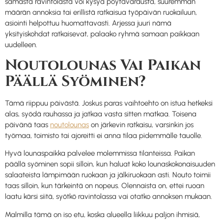
samasta ravintolasta voi kysyä pöytävarausta, suuremman
määrän annoksia tai erillistä ratkaisua työpäivän ruokailuun,
asiointi helpottuu huomattavasti. Arjessa juuri nämä
yksityiskohdat ratkaisevat, palaako ryhmä samaan paikkaan
uudelleen.
Noutolounas Vai Paikan
Päällä Syöminen?
Tämä riippuu päivästä. Joskus paras vaihtoehto on istua hetkeksi
alas, syödä rauhassa ja jatkaa vasta sitten matkaa. Toisena
päivänä taas
noutolounas
on järkevin ratkaisu, varsinkin jos
työmaa, toimisto tai ajoreitti ei anna tilaa pidemmälle tauolle.
Hyvä lounaspaikka palvelee molemmissa tilanteissa. Paikan
päällä syöminen sopii silloin, kun haluat koko lounaskokonaisuuden
salaateista lämpimään ruokaan ja jälkiruokaan asti. Nouto toimii
taas silloin, kun tärkeintä on nopeus. Olennaista on, ettei ruoan
laatu kärsi siitä, syötkö ravintolassa vai otatko annoksen mukaan.
Malmilla tämä on iso etu, koska alueella liikkuu paljon ihmisiä,