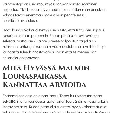
vaihtoehtoja on useampi, myös porukan kanssa syöminen
helpottuu. Yksi haluaa kevyempää, toinen reilumman annoksen,
kolmas toivoo enemmän makua kuin perinteisessä
henkilöstöravintolassa.
Hyvä lounas Malmilla syntyy usein siitä, että tuttu perusajatus
tehdään hieman paremmin. Ruoan pitää olla täyttävää ja
selkeää, mutta pieni vaihtelu tekee paljon. Kun tarjolla on
kotiruoan tuntua ja mukana myös mausteisempia vaihtoehtoja,
lounaasta tulee kiinnostavampi ilman että se menee liian
erikoiseksi arkipäivään.
Mitä Hyvässä Malmin
Lounaspaikassa
Kannattaa Arvioida
Ensimmäinen asia on ruoan laatu. Tämä kuulostaa itsestään
selvältä, mutta lounaassa laatu tarkoittaa vähän eri asioita kuin
iltaravintolassa. Ruoan pitää olla tuoretta, hyvin valmistettua ja
sellaista, että sitä tekee mieli syödä uudelleenkin. Salaattipöydän