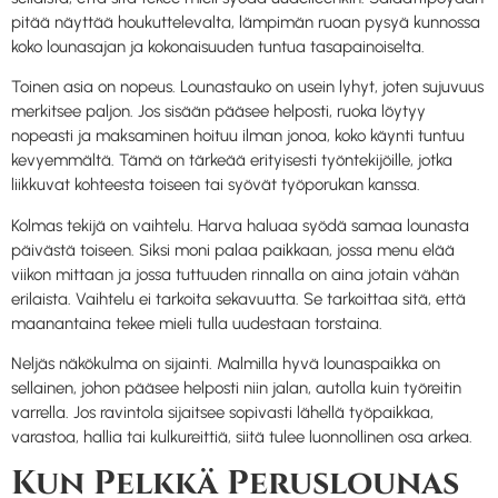
pitää näyttää houkuttelevalta, lämpimän ruoan pysyä kunnossa
koko lounasajan ja kokonaisuuden tuntua tasapainoiselta.
Toinen asia on nopeus. Lounastauko on usein lyhyt, joten sujuvuus
merkitsee paljon. Jos sisään pääsee helposti, ruoka löytyy
nopeasti ja maksaminen hoituu ilman jonoa, koko käynti tuntuu
kevyemmältä. Tämä on tärkeää erityisesti työntekijöille, jotka
liikkuvat kohteesta toiseen tai syövät työporukan kanssa.
Kolmas tekijä on vaihtelu. Harva haluaa syödä samaa lounasta
päivästä toiseen. Siksi moni palaa paikkaan, jossa menu elää
viikon mittaan ja jossa tuttuuden rinnalla on aina jotain vähän
erilaista. Vaihtelu ei tarkoita sekavuutta. Se tarkoittaa sitä, että
maanantaina tekee mieli tulla uudestaan torstaina.
Neljäs näkökulma on sijainti. Malmilla hyvä lounaspaikka on
sellainen, johon pääsee helposti niin jalan, autolla kuin työreitin
varrella. Jos ravintola sijaitsee sopivasti lähellä työpaikkaa,
varastoa, hallia tai kulkureittiä, siitä tulee luonnollinen osa arkea.
Kun Pelkkä Peruslounas