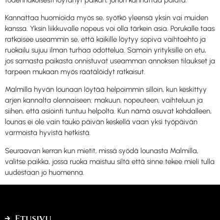
Kannattaa huomioida myös se, syötkö yleensä yksin vai muiden
kanssa. Yksin liikkuvalle nopeus voi olla tärkein asia. Porukalle taas
ratkaisee useammin se, että kaikille löytyy sopiva vaihtoehto ja
ruokailu sujuu ilman turhaa odottelua. Samoin yrityksille on etu,
jos samasta paikasta onnistuvat useamman annoksen tilaukset ja
tarpeen mukaan myös räätälöidyt ratkaisut.
Malmilla hyvän lounaan löytää helpoimmin silloin, kun keskittyy
arjen kannalta olennaiseen: makuun, nopeuteen, vaihteluun ja
siihen, että asiointi tuntuu helpolta. Kun nämä osuvat kohdalleen,
lounas ei ole vain tauko päivän keskellä vaan yksi työpäivän
varmoista hyvistä hetkistä.
Seuraavan kerran kun mietit, missä syödä lounasta Malmilla,
valitse paikka, jossa ruoka maistuu siltä että sinne tekee mieli tulla
uudestaan jo huomenna.
Etusivu