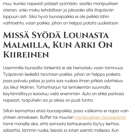
muu: kuinka nopeasti pääset syömään, saatko monipuolisen
aterian, onko maku kohdallaan ja jaksaako sillä iltapäivän
loppuun asti. Siksi hyvä lounaspaikka ei ole pelkkä lähin
vaihtoehto, vaan paikka, johon on helppo palata uudestaan.
Missä Syödä Lounasta
Malmilla, Kun Arki On
Kiireinen
Useimmille lounaalla tärkeintä ei ole hienostelu vaan toimivuus.
Työpäivän keskellä tarvitaan paikka, johon on helppo poiketa,
jossa palvelu pelaa ja josta saa ruokaa ilman pitkää odottelua.
Jos liikut Malmin, Tattariharjun tai lentokentän suunnalla,
käytännöllisyys korostuu vielä enemmän. Auto on ehkä parkissa
nopeasti, työpuhelin soi ja aikaa on puoli tuntia.
Silloin kannattaa etsiä lounaspaikka, jossa valikoima ei nojaa vain
yhteen annokseen. Buffet tai muuten
monipuolinen lounaspöytä
toimii monelle siksi, että samasta kattauksesta löytyy keittoa,
salaattia, lämmin ruoka, leipää ja jotain pientä makeaa. Kun