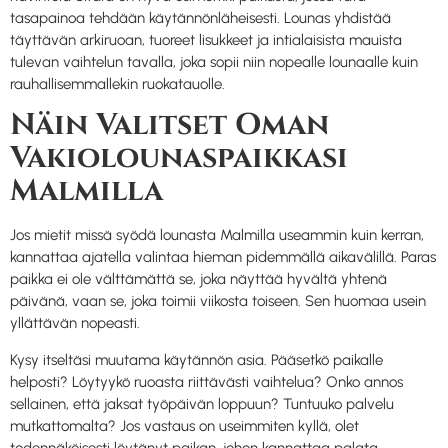
tasapainoa tehdään käytännönläheisesti. Lounas yhdistää
täyttävän arkiruoan, tuoreet lisukkeet ja intialaisista mauista
tulevan vaihtelun tavalla, joka sopii niin nopealle lounaalle kuin
rauhallisemmallekin ruokatauolle.
Näin Valitset Oman
Vakiolounaspaikkasi
Malmilla
Jos mietit missä syödä lounasta Malmilla useammin kuin kerran,
kannattaa ajatella valintaa hieman pidemmällä aikavälillä. Paras
paikka ei ole välttämättä se, joka näyttää hyvältä yhtenä
päivänä, vaan se, joka toimii viikosta toiseen. Sen huomaa usein
yllättävän nopeasti.
Kysy itseltäsi muutama käytännön asia. Pääsetkö paikalle
helposti? Löytyykö ruoasta riittävästi vaihtelua? Onko annos
sellainen, että jaksat työpäivän loppuun? Tuntuuko palvelu
mutkattomalta? Jos vastaus on useimmiten kyllä, olet
todennäköisesti löytänyt paikan, johon kannattaa palata.