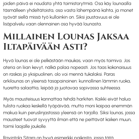
joiden päivä ei noudata yhtä toimistorytmiä. Osa käy lounaalla
täsmälleen yhdeltätoista, osa vasta lähempänä kahta, ja monet
syövät siellä missä työ kulloinkin on. Siksi joustavuus ei ole
lisäpalvelu vaan olennainen osa hyvää lounasta.
Millainen Lounas Jaksaa
Iltapäivään Asti?
Hyvä lounas ei ole pelkästään maukas, vaan myös toimiva. Jos
ateria on liian kevyt, nälkä palaa nopeasti. Jos taas kokonaisuus
on raskas ja yksipuolinen, olo voi mennä tukalaksi. Paras
arkilounas on yleensä tasapainoinen: kunnollinen lämmin ruoka,
tuoretta salaattia, leipää ja juotavaa sopivassa suhteessa.
Myös mausteisuus kannattaa tehdä harkiten. Kaikki eivät halua
tulista ruokaa keskellä työpäivää, mutta moni kaipaa enemmän
makua kuin peruslinjastossa yleensä on tarjolla. Siksi lounas, jossa
mausteet tuovat syvyyttä ilman että ne peittävät kaiken muun,
toimii laajalle joukolle.
Ravintola Sitara on hyvä esimerkki paikasta, jossa tätä