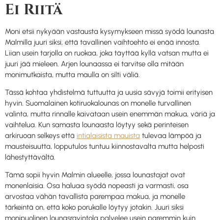
Ei Riitä
Moni etsii nykyään vastausta kysymykseen missä syödä lounasta
Malmilla juuri siksi, että tavallinen vaihtoehto ei enää innosta.
Liian usein tarjolla on ruokaa, joka täyttää kyllä vatsan mutta ei
juuri jää mieleen. Arjen lounaassa ei tarvitse olla mitään
monimutkaista, mutta maulla on silti väliä.
Tässä kohtaa yhdistelmä tuttuutta ja uusia sävyjä toimii erityisen
hyvin. Suomalainen kotiruokalounas on monelle turvallinen
valinta, mutta rinnalle kaivataan usein enemmän makua, väriä ja
vaihtelua. Kun samasta lounaasta löytyy sekä perinteisen
arkiruoan selkeys että
intialaisista mauista
tulevaa lämpöä ja
mausteisuutta, lopputulos tuntuu kiinnostavalta mutta helposti
lähestyttävältä.
Tämä sopii hyvin Malmin alueelle, jossa lounastajat ovat
monenlaisia. Osa haluaa syödä nopeasti ja varmasti, osa
arvostaa vähän tavallista parempaa makua, ja monelle
tärkeintä on, että koko porukalle löytyy jotakin. Juuri siksi
monipuolinen lounasravintola palvelee usein paremmin kuin