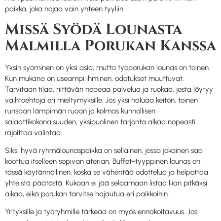
paikka, joka nojaa vain yhteen tyyliin.
Missä Syödä Lounasta
Malmilla Porukan Kanssa
Yksin syöminen on yksi asia, mutta työporukan lounas on toinen.
Kun mukana on useampi ihminen, odotukset muuttuvat.
Tarvitaan tilaa, riittävän nopeaa palvelua ja ruokaa, josta löytyy
vaihtoehtoja eri mieltymyksille. Jos yksi haluaa keiton, toinen
runsaan lämpimän ruoan ja kolmas kunnollisen
salaattikokonaisuuden, yksipuolinen tarjonta alkaa nopeasti
rajoittaa valintaa.
Siksi hyvä ryhmälounaspaikka on sellainen, jossa jokainen saa
koottua itselleen sopivan aterian. Buffet-tyyppinen lounas on
tässä käytännöllinen, koska se vähentää odottelua ja helpottaa
yhteistä päätöstä. Kukaan ei jää selaamaan listaa liian pitkäksi
aikaa, eikä porukan tarvitse hajautua eri paikkoihin.
Yrityksille ja työryhmille tärkeää on myös ennakoitavuus. Jos