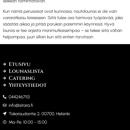
selkeän toimintatavan.
Kun nämä perusasiat ovat kunnossa, noutolounas ei ole vain
vararatkaisu kiireeseen. Siitä tulee osa toimivaa työpäivää, joka
säästää aikaa ja pitää porukan paremmin käynnissä. Hyvä
lounas ei tee arjesta monimutkaisempaa – se tekee siitä vähän
helpompaa, juuri silloin kun sitä eniten tarvitaan.
Etusivu
Lounaslista
Catering
Yhteystiedot
0442467113
info@sitara.fi
Takoraudantie 2, 00700, Helsinki
Ma-Pe: 10:00 - 15:00