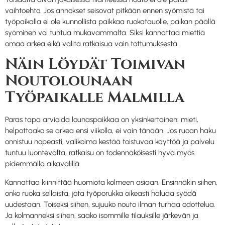
vaihtoehto. Jos annokset seisovat pitkään ennen syömistä tai
työpaikalla ei ole kunnollista paikkaa ruokatauolle, paikan päällä
syöminen voi tuntua mukavammalta. Siksi kannattaa miettiä
omaa arkea eikä valita ratkaisua vain tottumuksesta.
Näin Löydät Toimivan
Noutolounaan
Työpaikalle Malmilla
Paras tapa arvioida lounaspaikkaa on yksinkertainen: mieti,
helpottaako se arkea ensi viikolla, ei vain tänään. Jos ruoan haku
onnistuu nopeasti, valikoima kestää toistuvaa käyttöä ja palvelu
tuntuu luontevalta, ratkaisu on todennäköisesti hyvä myös
pidemmällä aikavälillä.
Kannattaa kiinnittää huomiota kolmeen asiaan. Ensinnäkin siihen,
onko ruoka sellaista, jota työporukka oikeasti haluaa syödä
uudestaan. Toiseksi siihen, sujuuko nouto ilman turhaa odottelua.
Ja kolmanneksi siihen, saako isommille tilauksille järkevän ja