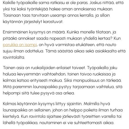
Kaikille työpaikoille sama ratkaisu ei ole paras. Joskus riittää, että
yksi tai kaksi työntekijää hakee oman annoksensa mukaan.
Toisinaan taas tarvitaan useampi annos kerralla, ja silloin
käytännön järjestelyt korostuvat.
Ensimmäinen kysymys on määrä. Kuinka monelle tilataan, ja
pitääkö annokset saada nopeasti mukaan yhdellä kertaa? Kun
porukka on isompi
, on hyvä varmistaa etukäteen, että nouto
sujuu ilman odottelua. Tämä säästää aikaa sekä asiakkaalta että
ravintolalta.
Toinen asia on ruokailijoiden erilaiset toiveet. Työpaikalla joku
haluaa kevyemmän vaihtoehdon, toinen toivoo ruokaisaa ja
kolmas katsoo erityisesti makua. Siksi monipuolisuus on tärkeää.
Mitä paremmin lounaspaikka pystyy tarjoamaan vaihtelua, sitä
helpompi siitä tulee pysyvä osa arkea.
Kolmas käytännön kysymys liittyy sijaintiin. Malmilla hyvä
lounaspaikka on sellainen, johon on helppo poiketa ilman turhaa
kiertelyä. Kun ravintola sijaitsee järkevästi työreittien varrella tai
lähellä työpaikkaa, noutaminen ei vie suhteettomasti aikaa.