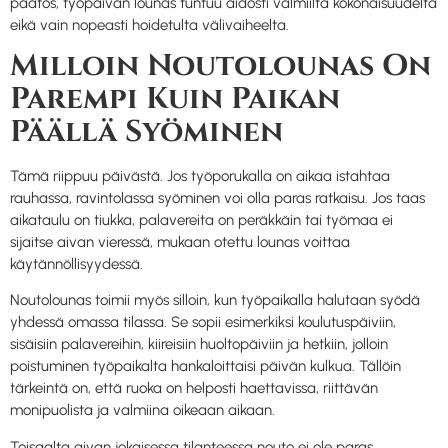
päätös, työpäivän lounas tuntuu aidosti valmiilta kokonaisuudelta
eikä vain nopeasti hoidetulta välivaiheelta.
Milloin Noutolounas On
Parempi Kuin Paikan
Päällä Syöminen
Tämä riippuu päivästä. Jos työporukalla on aikaa istahtaa
rauhassa, ravintolassa syöminen voi olla paras ratkaisu. Jos taas
aikataulu on tiukka, palavereita on peräkkäin tai työmaa ei
sijaitse aivan vieressä, mukaan otettu lounas voittaa
käytännöllisyydessä.
Noutolounas toimii myös silloin, kun työpaikalla halutaan syödä
yhdessä omassa tilassa. Se sopii esimerkiksi koulutuspäiviin,
sisäisiin palavereihin, kiireisiin huoltopäiviin ja hetkiin, jolloin
poistuminen työpaikalta hankaloittaisi päivän kulkua. Tällöin
tärkeintä on, että ruoka on helposti haettavissa, riittävän
monipuolista ja valmiina oikeaan aikaan.
Toisaalta aivan jokaisessa tilanteessa nouto ei ole paras