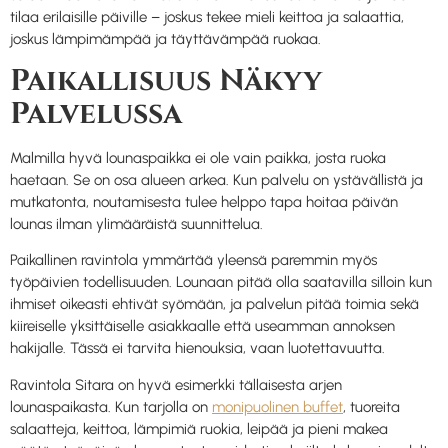
tilaa erilaisille päiville – joskus tekee mieli keittoa ja salaattia,
joskus lämpimämpää ja täyttävämpää ruokaa.
Paikallisuus Näkyy
Palvelussa
Malmilla hyvä lounaspaikka ei ole vain paikka, josta ruoka
haetaan. Se on osa alueen arkea. Kun palvelu on ystävällistä ja
mutkatonta, noutamisesta tulee helppo tapa hoitaa päivän
lounas ilman ylimääräistä suunnittelua.
Paikallinen ravintola ymmärtää yleensä paremmin myös
työpäivien todellisuuden. Lounaan pitää olla saatavilla silloin kun
ihmiset oikeasti ehtivät syömään, ja palvelun pitää toimia sekä
kiireiselle yksittäiselle asiakkaalle että useamman annoksen
hakijalle. Tässä ei tarvita hienouksia, vaan luotettavuutta.
Ravintola Sitara on hyvä esimerkki tällaisesta arjen
lounaspaikasta. Kun tarjolla on
monipuolinen buffet
, tuoreita
salaatteja, keittoa, lämpimiä ruokia, leipää ja pieni makea