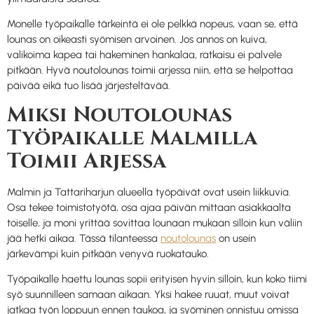
Monelle työpaikalle tärkeintä ei ole pelkkä nopeus, vaan se, että
lounas on oikeasti syömisen arvoinen. Jos annos on kuiva,
valikoima kapea tai hakeminen hankalaa, ratkaisu ei palvele
pitkään. Hyvä noutolounas toimii arjessa niin, että se helpottaa
päivää eikä tuo lisää järjesteltävää.
Miksi Noutolounas
Työpaikalle Malmilla
Toimii Arjessa
Malmin ja Tattariharjun alueella työpäivät ovat usein liikkuvia.
Osa tekee toimistotyötä, osa ajaa päivän mittaan asiakkaalta
toiselle, ja moni yrittää sovittaa lounaan mukaan silloin kun väliin
jää hetki aikaa. Tässä tilanteessa
noutolounas
on usein
järkevämpi kuin pitkään venyvä ruokatauko.
Työpaikalle haettu lounas sopii erityisen hyvin silloin, kun koko tiimi
syö suunnilleen samaan aikaan. Yksi hakee ruuat, muut voivat
jatkaa työn loppuun ennen taukoa, ja syöminen onnistuu omissa