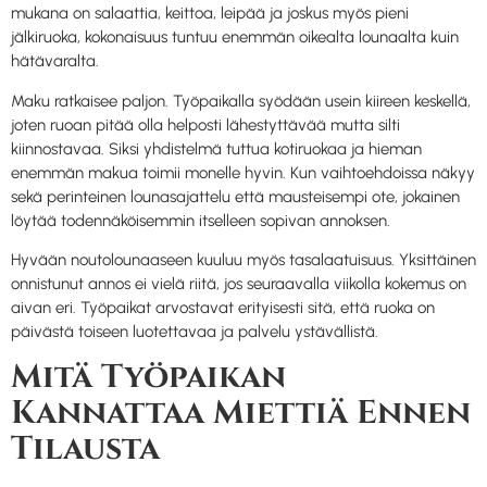
mukana on salaattia, keittoa, leipää ja joskus myös pieni
jälkiruoka, kokonaisuus tuntuu enemmän oikealta lounaalta kuin
hätävaralta.
Maku ratkaisee paljon. Työpaikalla syödään usein kiireen keskellä,
joten ruoan pitää olla helposti lähestyttävää mutta silti
kiinnostavaa. Siksi yhdistelmä tuttua kotiruokaa ja hieman
enemmän makua toimii monelle hyvin. Kun vaihtoehdoissa näkyy
sekä perinteinen lounasajattelu että mausteisempi ote, jokainen
löytää todennäköisemmin itselleen sopivan annoksen.
Hyvään noutolounaaseen kuuluu myös tasalaatuisuus. Yksittäinen
onnistunut annos ei vielä riitä, jos seuraavalla viikolla kokemus on
aivan eri. Työpaikat arvostavat erityisesti sitä, että ruoka on
päivästä toiseen luotettavaa ja palvelu ystävällistä.
Mitä Työpaikan
Kannattaa Miettiä Ennen
Tilausta