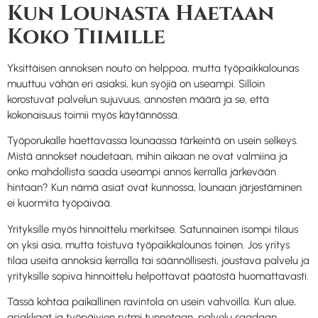
Kun Lounasta Haetaan
Koko Tiimille
Yksittäisen annoksen nouto on helppoa, mutta työpaikkalounas
muuttuu vähän eri asiaksi, kun syöjiä on useampi. Silloin
korostuvat palvelun sujuvuus, annosten määrä ja se, että
kokonaisuus toimii myös käytännössä.
Työporukalle haettavassa lounaassa tärkeintä on usein selkeys.
Mistä annokset noudetaan, mihin aikaan ne ovat valmiina ja
onko mahdollista saada useampi annos kerralla järkevään
hintaan? Kun nämä asiat ovat kunnossa, lounaan järjestäminen
ei kuormita työpäivää.
Yrityksille myös hinnoittelu merkitsee. Satunnainen isompi tilaus
on yksi asia, mutta toistuva työpaikkalounas toinen. Jos yritys
tilaa useita annoksia kerralla tai säännöllisesti, joustava palvelu ja
yrityksille sopiva hinnoittelu helpottavat päätöstä huomattavasti.
Tässä kohtaa paikallinen ravintola on usein vahvoilla. Kun alue,
asiakkaat ja työpäivien rytmi tunnetaan, palvelu saadaan