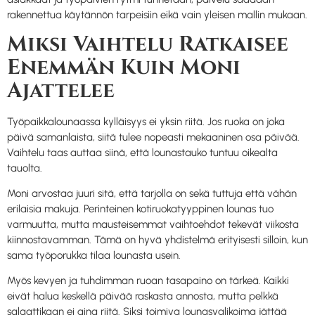
rakennettua käytännön tarpeisiin eikä vain yleisen mallin mukaan.
Miksi Vaihtelu Ratkaisee
Enemmän Kuin Moni
Ajattelee
Työpaikkalounaassa kylläisyys ei yksin riitä. Jos ruoka on joka
päivä samanlaista, siitä tulee nopeasti mekaaninen osa päivää.
Vaihtelu taas auttaa siinä, että lounastauko tuntuu oikealta
tauolta.
Moni arvostaa juuri sitä, että tarjolla on sekä tuttuja että vähän
erilaisia makuja. Perinteinen kotiruokatyyppinen lounas tuo
varmuutta, mutta mausteisemmat vaihtoehdot tekevät viikosta
kiinnostavamman. Tämä on hyvä yhdistelmä erityisesti silloin, kun
sama työporukka tilaa lounasta usein.
Myös kevyen ja tuhdimman ruoan tasapaino on tärkeä. Kaikki
eivät halua keskellä päivää raskasta annosta, mutta pelkkä
salaattikaan ei aina riitä. Siksi toimiva lounasvalikoima jättää