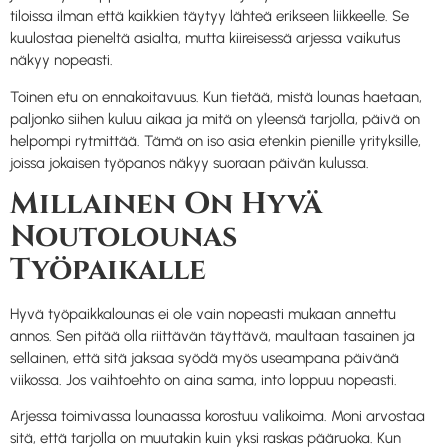
tiloissa ilman että kaikkien täytyy lähteä erikseen liikkeelle. Se
kuulostaa pieneltä asialta, mutta kiireisessä arjessa vaikutus
näkyy nopeasti.
Toinen etu on ennakoitavuus. Kun tietää, mistä lounas haetaan,
paljonko siihen kuluu aikaa ja mitä on yleensä tarjolla, päivä on
helpompi rytmittää. Tämä on iso asia etenkin pienille yrityksille,
joissa jokaisen työpanos näkyy suoraan päivän kulussa.
Millainen On Hyvä
Noutolounas
Työpaikalle
Hyvä työpaikkalounas ei ole vain nopeasti mukaan annettu
annos. Sen pitää olla riittävän täyttävä, maultaan tasainen ja
sellainen, että sitä jaksaa syödä myös useampana päivänä
viikossa. Jos vaihtoehto on aina sama, into loppuu nopeasti.
Arjessa toimivassa lounaassa korostuu valikoima. Moni arvostaa
sitä, että tarjolla on muutakin kuin yksi raskas pääruoka. Kun