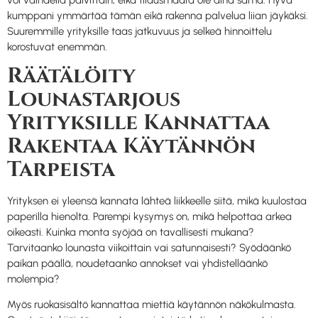
kumppani ymmärtää tämän eikä rakenna palvelua liian jäykäksi.
Suuremmille yrityksille taas jatkuvuus ja selkeä hinnoittelu
korostuvat enemmän.
Räätälöity
Lounastarjous
Yrityksille Kannattaa
Rakentaa Käytännön
Tarpeista
Yrityksen ei yleensä kannata lähteä liikkeelle siitä, mikä kuulostaa
paperilla hienolta. Parempi kysymys on, mikä helpottaa arkea
oikeasti. Kuinka monta syöjää on tavallisesti mukana?
Tarvitaanko lounasta viikoittain vai satunnaisesti? Syödäänkö
paikan päällä, noudetaanko annokset vai yhdistelläänkö
molempia?
Myös ruokasisältö kannattaa miettiä käytännön näkökulmasta.