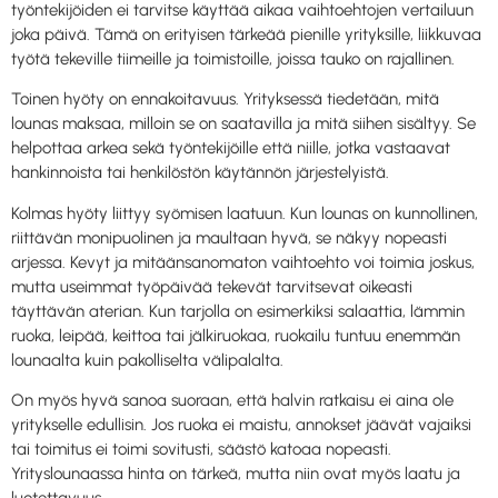
työntekijöiden ei tarvitse käyttää aikaa vaihtoehtojen vertailuun
joka päivä. Tämä on erityisen tärkeää pienille yrityksille, liikkuvaa
työtä tekeville tiimeille ja toimistoille, joissa tauko on rajallinen.
Toinen hyöty on ennakoitavuus. Yrityksessä tiedetään, mitä
lounas maksaa, milloin se on saatavilla ja mitä siihen sisältyy. Se
helpottaa arkea sekä työntekijöille että niille, jotka vastaavat
hankinnoista tai henkilöstön käytännön järjestelyistä.
Kolmas hyöty liittyy syömisen laatuun. Kun lounas on kunnollinen,
riittävän monipuolinen ja maultaan hyvä, se näkyy nopeasti
arjessa. Kevyt ja mitäänsanomaton vaihtoehto voi toimia joskus,
mutta useimmat työpäivää tekevät tarvitsevat oikeasti
täyttävän aterian. Kun tarjolla on esimerkiksi salaattia, lämmin
ruoka, leipää, keittoa tai jälkiruokaa, ruokailu tuntuu enemmän
lounaalta kuin pakolliselta välipalalta.
On myös hyvä sanoa suoraan, että halvin ratkaisu ei aina ole
yritykselle edullisin. Jos ruoka ei maistu, annokset jäävät vajaiksi
tai toimitus ei toimi sovitusti, säästö katoaa nopeasti.
Yrityslounaassa hinta on tärkeä, mutta niin ovat myös laatu ja