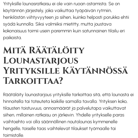
Yrityksille lounasratkaisu ei ole vain ruoan ostamista. Se on
käytännön järjestely, joka vaikuttaa työpäivän rytmiin,
henkilöstön viihtyvyyteen ja siihen, kuinka helposti porukka ehtii
syödä kunnolla. Siksi valmiiksi mietitty, mutta joustava
kokonaisuus toimii usein paremmin kuin satunnainen tilailu eri
paikoista.
Mitä Räätälöity
Lounastarjous
Yrityksille Käytännössä
Tarkoittaa?
Räätälöity lounastarjous yrityksille tarkoittaa sitä, että lounasta ei
hinnoitella tai toteuteta kaikille samalla tavalla. Yrityksen koko,
tilausten toistuvuus, annosmäärät ja palvelutapa vaikuttavat
siihen, millainen ratkaisu on järkevin. Yhdelle yritykselle paras
vaihtoehto voi olla säännöllinen noutolounas kymmenelle
hengelle, toiselle taas vaihtelevat tilaukset työmaalle tai
toimistolle.