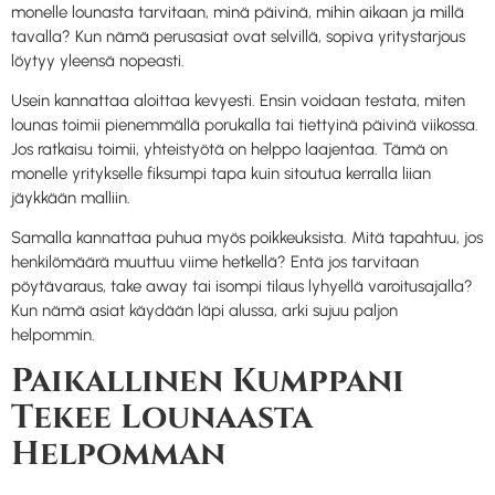
monelle lounasta tarvitaan, minä päivinä, mihin aikaan ja millä
tavalla? Kun nämä perusasiat ovat selvillä, sopiva yritystarjous
löytyy yleensä nopeasti.
Usein kannattaa aloittaa kevyesti. Ensin voidaan testata, miten
lounas toimii pienemmällä porukalla tai tiettyinä päivinä viikossa.
Jos ratkaisu toimii, yhteistyötä on helppo laajentaa. Tämä on
monelle yritykselle fiksumpi tapa kuin sitoutua kerralla liian
jäykkään malliin.
Samalla kannattaa puhua myös poikkeuksista. Mitä tapahtuu, jos
henkilömäärä muuttuu viime hetkellä? Entä jos tarvitaan
pöytävaraus, take away tai isompi tilaus lyhyellä varoitusajalla?
Kun nämä asiat käydään läpi alussa, arki sujuu paljon
helpommin.
Paikallinen Kumppani
Tekee Lounaasta
Helpomman