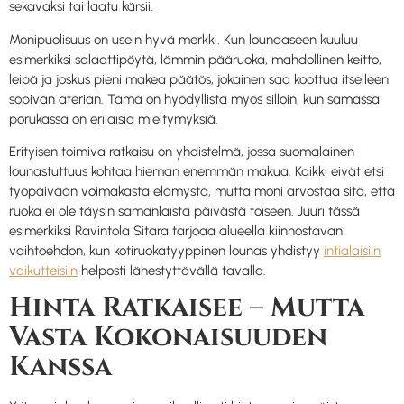
sekavaksi tai laatu kärsii.
Monipuolisuus on usein hyvä merkki. Kun lounaaseen kuuluu
esimerkiksi salaattipöytä, lämmin pääruoka, mahdollinen keitto,
leipä ja joskus pieni makea päätös, jokainen saa koottua itselleen
sopivan aterian. Tämä on hyödyllistä myös silloin, kun samassa
porukassa on erilaisia mieltymyksiä.
Erityisen toimiva ratkaisu on yhdistelmä, jossa suomalainen
lounastuttuus kohtaa hieman enemmän makua. Kaikki eivät etsi
työpäivään voimakasta elämystä, mutta moni arvostaa sitä, että
ruoka ei ole täysin samanlaista päivästä toiseen. Juuri tässä
esimerkiksi Ravintola Sitara tarjoaa alueella kiinnostavan
vaihtoehdon, kun kotiruokatyyppinen lounas yhdistyy
intialaisiin
vaikutteisiin
helposti lähestyttävällä tavalla.
Hinta Ratkaisee – Mutta
Vasta Kokonaisuuden
Kanssa