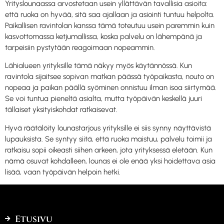
Yrityslounaassa arvostetaan usein yllättävän tavallisia asioita:
että ruoka on hyvää, sitä saa ajallaan ja asiointi tuntuu helpolta.
Paikallisen ravintolan kanssa tämä toteutuu usein paremmin kuin
kasvottomassa ketjumallissa, koska palvelu on lähempänä ja
tarpeisiin pystytään reagoimaan nopeammin.
Lähialueen yrityksille tämä näkyy myös käytännössä. Kun
ravintola sijaitsee sopivan matkan päässä työpaikasta, nouto on
nopeaa ja paikan päällä syöminen onnistuu ilman isoa siirtymää.
Se voi tuntua pieneltä asialta, mutta työpäivän keskellä juuri
tällaiset yksityiskohdat ratkaisevat.
Hyvä räätälöity lounastarjous yrityksille ei siis synny näyttävistä
lupauksista. Se syntyy siitä, että ruoka maistuu, palvelu toimii ja
ratkaisu sopii oikeasti siihen arkeen, jota yrityksessä eletään. Kun
nämä osuvat kohdalleen, lounas ei ole enää yksi hoidettava asia
lisää, vaan työpäivän helpoin hetki.
Etusivu