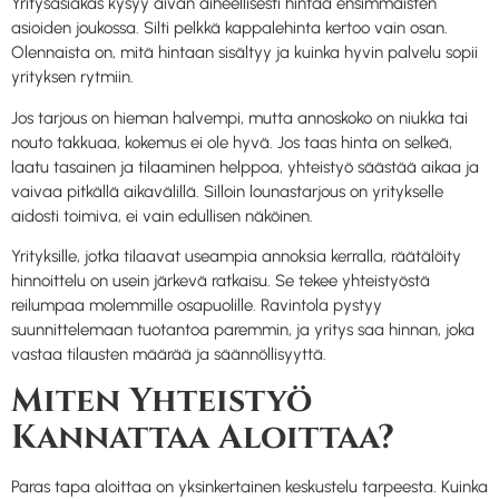
Yritysasiakas kysyy aivan aiheellisesti hintaa ensimmäisten
asioiden joukossa. Silti pelkkä kappalehinta kertoo vain osan.
Olennaista on, mitä hintaan sisältyy ja kuinka hyvin palvelu sopii
yrityksen rytmiin.
Jos tarjous on hieman halvempi, mutta annoskoko on niukka tai
nouto takkuaa, kokemus ei ole hyvä. Jos taas hinta on selkeä,
laatu tasainen ja tilaaminen helppoa, yhteistyö säästää aikaa ja
vaivaa pitkällä aikavälillä. Silloin lounastarjous on yritykselle
aidosti toimiva, ei vain edullisen näköinen.
Yrityksille, jotka tilaavat useampia annoksia kerralla, räätälöity
hinnoittelu on usein järkevä ratkaisu. Se tekee yhteistyöstä
reilumpaa molemmille osapuolille. Ravintola pystyy
suunnittelemaan tuotantoa paremmin, ja yritys saa hinnan, joka
vastaa tilausten määrää ja säännöllisyyttä.
Miten Yhteistyö
Kannattaa Aloittaa?
Paras tapa aloittaa on yksinkertainen keskustelu tarpeesta. Kuinka