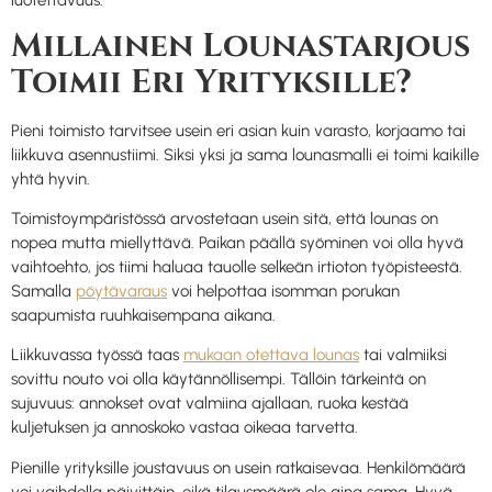
luotettavuus.
Millainen Lounastarjous
Toimii Eri Yrityksille?
Pieni toimisto tarvitsee usein eri asian kuin varasto, korjaamo tai
liikkuva asennustiimi. Siksi yksi ja sama lounasmalli ei toimi kaikille
yhtä hyvin.
Toimistoympäristössä arvostetaan usein sitä, että lounas on
nopea mutta miellyttävä. Paikan päällä syöminen voi olla hyvä
vaihtoehto, jos tiimi haluaa tauolle selkeän irtioton työpisteestä.
Samalla
pöytävaraus
voi helpottaa isomman porukan
saapumista ruuhkaisempana aikana.
Liikkuvassa työssä taas
mukaan otettava lounas
tai valmiiksi
sovittu nouto voi olla käytännöllisempi. Tällöin tärkeintä on
sujuvuus: annokset ovat valmiina ajallaan, ruoka kestää
kuljetuksen ja annoskoko vastaa oikeaa tarvetta.
Pienille yrityksille joustavuus on usein ratkaisevaa. Henkilömäärä
voi vaihdella päivittäin, eikä tilausmäärä ole aina sama. Hyvä