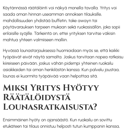
Käytännössä räätälöinti voi näkyä monella tavalla. Yritys voi
saada oman hinnan useamman annoksen tilauksille,
mahdollisuuden yhdistää buffetin, take awayn tai
pöytävarauksen tarpeen mukaan sekä ruokasisällön, joka sopii
erilaisille syöjille. Tärkeintä on, ettei yrityksen tarvitse väkisin
mahtua yhteen valmiiseen malliin.
Hyvässä lounastarjouksessa huomioidaan myös se, että kaikki
työpäivät eivät näytä samalta. Joskus tarvitaan nopea ratkaisu
kiireiseen päivään, joskus vähän pidempi yhteinen ruokailu
asiakkaiden tai oman henkilöstön kanssa. Kun palvelu joustaa,
lounas ei kuormita työpäivää vaan helpottaa sitä.
Miksi Yritys Hyötyy
Räätälöidystä
Lounasratkaisusta?
Ensimmäinen hyöty on ajansäästö. Kun ruokailu on sovittu
etukäteen tai tilaus onnistuu helposti tutun kumppanin kanssa,