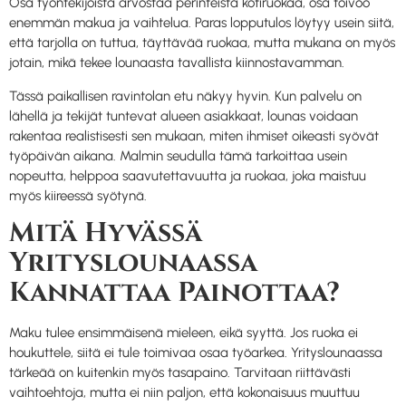
Osa työntekijöistä arvostaa perinteistä kotiruokaa, osa toivoo
enemmän makua ja vaihtelua. Paras lopputulos löytyy usein siitä,
että tarjolla on tuttua, täyttävää ruokaa, mutta mukana on myös
jotain, mikä tekee lounaasta tavallista kiinnostavamman.
Tässä paikallisen ravintolan etu näkyy hyvin. Kun palvelu on
lähellä ja tekijät tuntevat alueen asiakkaat, lounas voidaan
rakentaa realistisesti sen mukaan, miten ihmiset oikeasti syövät
työpäivän aikana. Malmin seudulla tämä tarkoittaa usein
nopeutta, helppoa saavutettavuutta ja ruokaa, joka maistuu
myös kiireessä syötynä.
Mitä Hyvässä
Yrityslounaassa
Kannattaa Painottaa?
Maku tulee ensimmäisenä mieleen, eikä syyttä. Jos ruoka ei
houkuttele, siitä ei tule toimivaa osaa työarkea. Yrityslounaassa
tärkeää on kuitenkin myös tasapaino. Tarvitaan riittävästi
vaihtoehtoja, mutta ei niin paljon, että kokonaisuus muuttuu