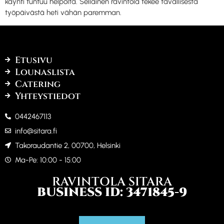
käynti tuntuu helpolta. Sellainen ravintola tekee tavallisesta
työpäivästä heti vähän paremman.
Etusivu
Lounaslista
Catering
Yhteystiedot
0442467113
info@sitara.fi
Takoraudantie 2, 00700, Helsinki
Ma-Pe: 10:00 - 15:00
RAVINTOLA SITARA
BUSINESS ID: 3471845-9