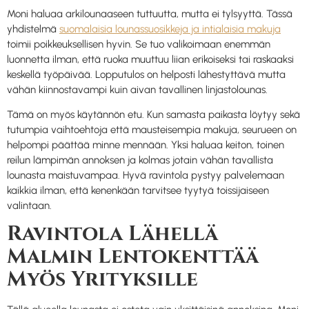
Moni haluaa arkilounaaseen tuttuutta, mutta ei tylsyyttä. Tässä
yhdistelmä
suomalaisia lounassuosikkeja ja intialaisia makuja
toimii poikkeuksellisen hyvin. Se tuo valikoimaan enemmän
luonnetta ilman, että ruoka muuttuu liian erikoiseksi tai raskaaksi
keskellä työpäivää. Lopputulos on helposti lähestyttävä mutta
vähän kiinnostavampi kuin aivan tavallinen linjastolounas.
Tämä on myös käytännön etu. Kun samasta paikasta löytyy sekä
tutumpia vaihtoehtoja että mausteisempia makuja, seurueen on
helpompi päättää minne mennään. Yksi haluaa keiton, toinen
reilun lämpimän annoksen ja kolmas jotain vähän tavallista
lounasta maistuvampaa. Hyvä ravintola pystyy palvelemaan
kaikkia ilman, että kenenkään tarvitsee tyytyä toissijaiseen
valintaan.
Ravintola Lähellä
Malmin Lentokenttää
Myös Yrityksille