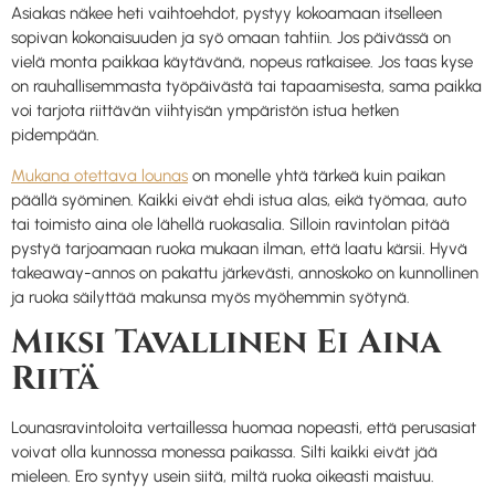
Asiakas näkee heti vaihtoehdot, pystyy kokoamaan itselleen
sopivan kokonaisuuden ja syö omaan tahtiin. Jos päivässä on
vielä monta paikkaa käytävänä, nopeus ratkaisee. Jos taas kyse
on rauhallisemmasta työpäivästä tai tapaamisesta, sama paikka
voi tarjota riittävän viihtyisän ympäristön istua hetken
pidempään.
Mukana otettava lounas
on monelle yhtä tärkeä kuin paikan
päällä syöminen. Kaikki eivät ehdi istua alas, eikä työmaa, auto
tai toimisto aina ole lähellä ruokasalia. Silloin ravintolan pitää
pystyä tarjoamaan ruoka mukaan ilman, että laatu kärsii. Hyvä
takeaway-annos on pakattu järkevästi, annoskoko on kunnollinen
ja ruoka säilyttää makunsa myös myöhemmin syötynä.
Miksi Tavallinen Ei Aina
Riitä
Lounasravintoloita vertaillessa huomaa nopeasti, että perusasiat
voivat olla kunnossa monessa paikassa. Silti kaikki eivät jää
mieleen. Ero syntyy usein siitä, miltä ruoka oikeasti maistuu.