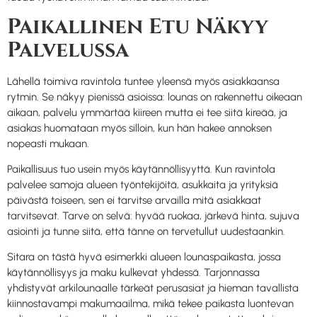
Paikallinen Etu Näkyy
Palvelussa
Lähellä toimiva ravintola tuntee yleensä myös asiakkaansa
rytmin. Se näkyy pienissä asioissa: lounas on rakennettu oikeaan
aikaan, palvelu ymmärtää kiireen mutta ei tee siitä kireää, ja
asiakas huomataan myös silloin, kun hän hakee annoksen
nopeasti mukaan.
Paikallisuus tuo usein myös käytännöllisyyttä. Kun ravintola
palvelee samoja alueen työntekijöitä, asukkaita ja yrityksiä
päivästä toiseen, sen ei tarvitse arvailla mitä asiakkaat
tarvitsevat. Tarve on selvä: hyvää ruokaa, järkevä hinta, sujuva
asiointi ja tunne siitä, että tänne on tervetullut uudestaankin.
Sitara on tästä hyvä esimerkki alueen lounaspaikasta, jossa
käytännöllisyys ja maku kulkevat yhdessä. Tarjonnassa
yhdistyvät arkilounaalle tärkeät perusasiat ja hieman tavallista
kiinnostavampi makumaailma, mikä tekee paikasta luontevan