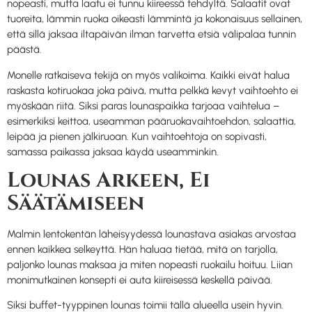
nopeasti, mutta laatu ei tunnu kiireessä tehdyltä. Salaatit ovat
tuoreita, lämmin ruoka oikeasti lämmintä ja kokonaisuus sellainen,
että sillä jaksaa iltapäivän ilman tarvetta etsiä välipalaa tunnin
päästä.
Monelle ratkaiseva tekijä on myös valikoima. Kaikki eivät halua
raskasta kotiruokaa joka päivä, mutta pelkkä kevyt vaihtoehto ei
myöskään riitä. Siksi paras lounaspaikka tarjoaa vaihtelua –
esimerkiksi keittoa, useamman pääruokavaihtoehdon, salaattia,
leipää ja pienen jälkiruoan. Kun vaihtoehtoja on sopivasti,
samassa paikassa jaksaa käydä useamminkin.
Lounas Arkeen, Ei
Säätämiseen
Malmin lentokentän läheisyydessä lounastava asiakas arvostaa
ennen kaikkea selkeyttä. Hän haluaa tietää, mitä on tarjolla,
paljonko lounas maksaa ja miten nopeasti ruokailu hoituu. Liian
monimutkainen konsepti ei auta kiireisessä keskellä päivää.
Siksi buffet-tyyppinen lounas toimii tällä alueella usein hyvin.