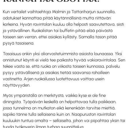
Kun vertailet vaihtoehtoja Malmin ja Tattariharjun suunnalla,
odotukset kannattaa pitää käytännöllisinä mutta riittävän
korkeina. Hyvän ravintolan kuuluu olla helposti saavutettava, siisti
ja ystävällinen. Ruokalistan tai buffetin pitää elää päivästä
toiseen sen verran, ettei asiakas kyllästy. Samalla tason pitää
pysyä tasaisena.
Tasaisuus onkin yksi aliarvostetuimmista asioista lounaassa. Yksi
onnistunut käynti ei vielä tee paikasta hyvää vakioravintolaa. Sen
tekee vasta se, että ruoka on viikosta toiseen kunnossa, palvelu
pysyy ystävällisenä ja asiakas tietää saavansa rahoilleen
vastinetta. Arjen ruokailussa luotettavuus voittaa usein
näyttävyyden.
Myös ympäristöllä on merkitystä, vaikka kyse ei ole fine
diningista. Työpäivän keskellä on helpottavaa tulla paikkaan,
jossa tunnelma on mutkaton eikä kenenkään tarvitse miettiä,
sopiiko tänne tulla sellaisena kuin on. Naapuruston ravintolan
kuuluukin tuntua omalta – sellaiselta, johon voi piipahtaa yksin tai
tuoda työkaverin ilman turhaa suunnittelua.