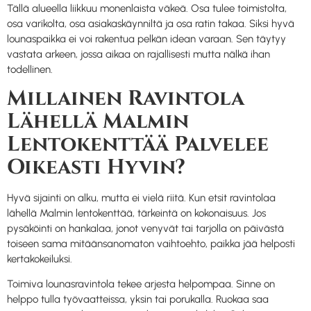
Tällä alueella liikkuu monenlaista väkeä. Osa tulee toimistolta,
osa varikolta, osa asiakaskäynniltä ja osa ratin takaa. Siksi hyvä
lounaspaikka ei voi rakentua pelkän idean varaan. Sen täytyy
vastata arkeen, jossa aikaa on rajallisesti mutta nälkä ihan
todellinen.
Millainen Ravintola
Lähellä Malmin
Lentokenttää Palvelee
Oikeasti Hyvin?
Hyvä sijainti on alku, mutta ei vielä riitä. Kun etsit ravintolaa
lähellä Malmin lentokenttää, tärkeintä on kokonaisuus. Jos
pysäköinti on hankalaa, jonot venyvät tai tarjolla on päivästä
toiseen sama mitäänsanomaton vaihtoehto, paikka jää helposti
kertakokeiluksi.
Toimiva lounasravintola tekee arjesta helpompaa. Sinne on
helppo tulla työvaatteissa, yksin tai porukalla. Ruokaa saa