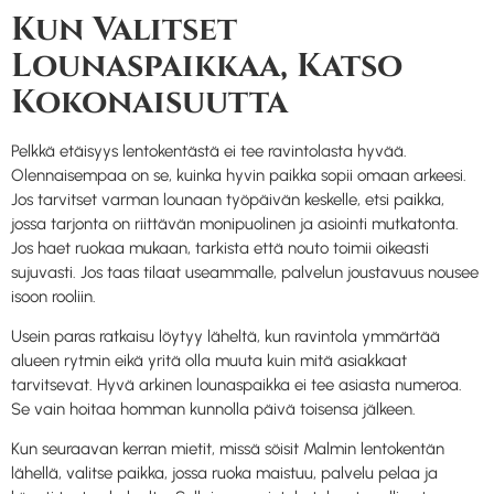
Kun Valitset
Lounaspaikkaa, Katso
Kokonaisuutta
Pelkkä etäisyys lentokentästä ei tee ravintolasta hyvää.
Olennaisempaa on se, kuinka hyvin paikka sopii omaan arkeesi.
Jos tarvitset varman lounaan työpäivän keskelle, etsi paikka,
jossa tarjonta on riittävän monipuolinen ja asiointi mutkatonta.
Jos haet ruokaa mukaan, tarkista että nouto toimii oikeasti
sujuvasti. Jos taas tilaat useammalle, palvelun joustavuus nousee
isoon rooliin.
Usein paras ratkaisu löytyy läheltä, kun ravintola ymmärtää
alueen rytmin eikä yritä olla muuta kuin mitä asiakkaat
tarvitsevat. Hyvä arkinen lounaspaikka ei tee asiasta numeroa.
Se vain hoitaa homman kunnolla päivä toisensa jälkeen.
Kun seuraavan kerran mietit, missä söisit Malmin lentokentän
lähellä, valitse paikka, jossa ruoka maistuu, palvelu pelaa ja