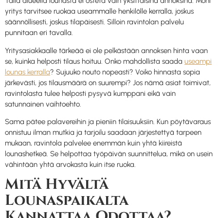
Tällä alueella lounasta ei osteta vain yksittäisinä annoksina. Moni
yritys tarvitsee ruokaa useammalle henkilölle kerralla, joskus
säännöllisesti, joskus tilapäisesti. Silloin ravintolan palvelu
punnitaan eri tavalla.
Yritysasiakkaalle tärkeää ei ole pelkästään annoksen hinta vaan
se, kuinka helposti tilaus hoituu. Onko mahdollista saada
useampi
lounas kerralla
? Sujuuko nouto nopeasti? Voiko hinnasta sopia
järkevästi, jos tilausmäärä on suurempi? Jos nämä asiat toimivat,
ravintolasta tulee helposti pysyvä kumppani eikä vain
satunnainen vaihtoehto.
Sama pätee palavereihin ja pieniin tilaisuuksiin. Kun pöytävaraus
onnistuu ilman mutkia ja tarjoilu saadaan järjestettyä tarpeen
mukaan, ravintola palvelee enemmän kuin yhtä kiireistä
lounashetkeä. Se helpottaa työpäivän suunnittelua, mikä on usein
vähintään yhtä arvokasta kuin itse ruoka.
Mitä Hyvältä
Lounaspaikalta
Kannattaa Odottaa?