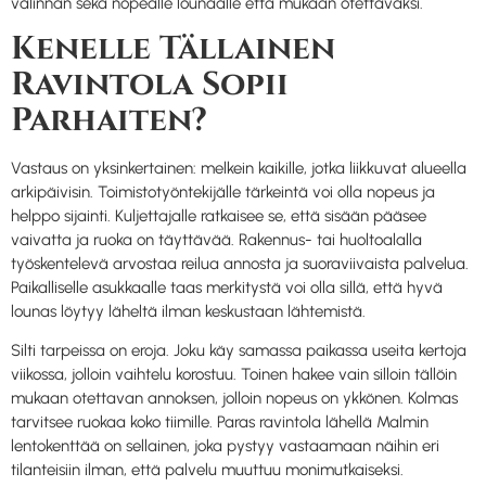
valinnan sekä nopealle lounaalle että mukaan otettavaksi.
Kenelle Tällainen
Ravintola Sopii
Parhaiten?
Vastaus on yksinkertainen: melkein kaikille, jotka liikkuvat alueella
arkipäivisin. Toimistotyöntekijälle tärkeintä voi olla nopeus ja
helppo sijainti. Kuljettajalle ratkaisee se, että sisään pääsee
vaivatta ja ruoka on täyttävää. Rakennus- tai huoltoalalla
työskentelevä arvostaa reilua annosta ja suoraviivaista palvelua.
Paikalliselle asukkaalle taas merkitystä voi olla sillä, että hyvä
lounas löytyy läheltä ilman keskustaan lähtemistä.
Silti tarpeissa on eroja. Joku käy samassa paikassa useita kertoja
viikossa, jolloin vaihtelu korostuu. Toinen hakee vain silloin tällöin
mukaan otettavan annoksen, jolloin nopeus on ykkönen. Kolmas
tarvitsee ruokaa koko tiimille. Paras ravintola lähellä Malmin
lentokenttää on sellainen, joka pystyy vastaamaan näihin eri
tilanteisiin ilman, että palvelu muuttuu monimutkaiseksi.