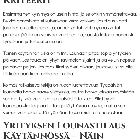
Kriteerit
Ensimmäinen kysymys on usein hinta, ja se onkin ymmärrettävää.
Pelkkä annoshinta ei kuitenkaan kerro kaikkea. Jos tilaus vaatii
joka kerta useita puheluja, annokset tulevat myöhässä tai
porukka jää ilman sopivaa vaihtoehtoa, säästö katoaa nopeasti
työaikaan ja turhautumiseen.
Toinen käytännön asia on rytmi. Lounaan pitää sopia yrityksen
päivään. Jos tauko on lyhyt, ravintolan sijainti ja palvelun nopeus
painavat paljon. Jos taas tiimi syö eri aikaan, joustavuus voi olla
tärkeämpää kuin tarkka kellonaika.
Kolmas ratkaiseva tekijä on ruoan luotettavuus. Työpäivän
lounaalla harva hakee yllätyksiä, mutta harva jaksaa myöskään
samaa tylsää vaihtoehtoa päivästä toiseen. Siksi hyvä
lounaspaikka tarjoaa tuttua ja täyttävää ruokaa, mutta sen
verran vaihtelua, että syömään tekee mieli tulla uudestaan.
Yrityksen Lounastilaus
Käytännössä – Näin