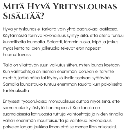
Mitä Hyvä Yrityslounas
Sisältää?
Hyvä yrityslounas ei tarkoita vain yhtä pääruokaa laatikossa.
Käytännössä toimiva kokonaisuus syntyy siitä, että ateria tuntuu
kunnolliselta lounaalta. Salaatti, lämmin ruoka, leipä ja joskus
myös keitto tai pieni jälkiruoka tekevät eron nopeasti
huomattavaksi.
Tällä on yllättävän suuri vaikutus siihen, miten lounas koetaan.
Kun vaihtoehtoja on hieman enemmän, porukan ei tarvitse
miettiä, jääkö nälkä tai löytyykö itselle sopivaa syötävää.
Samalla lounastauko tuntuu enemmän tauolta kuin pakolliselta
tankkaukselta.
Erityisesti työporukoissa monipuolisuus auttaa myös siinä, ettei
sama ruoka kyllästytä liian nopeasti. Kun tarjolla on
suomalaisesta kotiruoasta tuttuja vaihtoehtoja ja niiden rinnalla
vähän enemmän mausteisuutta ja vaihtelua, kokonaisuus
palvelee laajaa joukkoa ilman että se menee liian erikoiseksi.