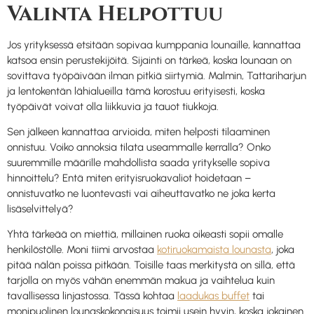
Valinta Helpottuu
Jos yrityksessä etsitään sopivaa kumppania lounaille, kannattaa
katsoa ensin perustekijöitä. Sijainti on tärkeä, koska lounaan on
sovittava työpäivään ilman pitkiä siirtymiä. Malmin, Tattariharjun
ja lentokentän lähialueilla tämä korostuu erityisesti, koska
työpäivät voivat olla liikkuvia ja tauot tiukkoja.
Sen jälkeen kannattaa arvioida, miten helposti tilaaminen
onnistuu. Voiko annoksia tilata useammalle kerralla? Onko
suuremmille määrille mahdollista saada yritykselle sopiva
hinnoittelu? Entä miten erityisruokavaliot hoidetaan –
onnistuvatko ne luontevasti vai aiheuttavatko ne joka kerta
lisäselvittelyä?
Yhtä tärkeää on miettiä, millainen ruoka oikeasti sopii omalle
henkilöstölle. Moni tiimi arvostaa
kotiruokamaista lounasta
, joka
pitää nälän poissa pitkään. Toisille taas merkitystä on sillä, että
tarjolla on myös vähän enemmän makua ja vaihtelua kuin
tavallisessa linjastossa. Tässä kohtaa
laadukas buffet
tai
monipuolinen lounaskokonaisuus toimii usein hyvin, koska jokainen