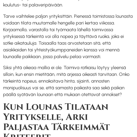
koulutus- tai palaveripäivään.
Tarve vaihtelee paljon yrityksittäin. Pienessä toimistossa lounasta
voidaan tilata muutamalle hengelle pari kertaa viikossa.
Korjaamolla, varastolla tai työmaata lähellä toimivassa
yrityksessä tärkeintä voi olla nopea ja täyttävä ruoka, joka ei
sotke aikatauluja. Toisaalla taas arvostetaan sitä, että
asiakkaiden tai yhteistyökumppaneiden kanssa voi mennä
lounaalle paikkaan, jossa palvelu pelaa varmasti.
Siksi yhtä oikeaa mallia ei ole. Toimiva ratkaisu löytyy yleensä
silloin, kun ensin mietitään, mitä arjessa oikeasti tarvitaan. Onko
tärkeintä nopeus, ennakoitava hinta, sijainti, annosten
monipuolisuus vai se, että samasta paikasta saa sekä paikan
päällä syötävän lounaan että mukaan otettavat annokset?
Kun Lounas Tilataan
Yritykselle, Arki
Paljastaa Tärkeimmät