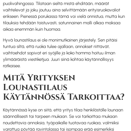
puolivahingossa. Tilataan sieltä mistä ehditään, määrät
vaihtelevat ja joku joutuu aina selvittämään erityisruokavaliot
erikseen. Pienessä porukassa tämä voi vielä onnistua, mutta kun
tilauksia tehdään toistuvasti, satunnainen malli alkaa maksaa
aikaa enemmän kuin huomaa.
Hyvä lounastilaus ei ole monimutkainen järjestely. Sen pitäisi
tuntua siltä, että ruoka tulee ajallaan, annokset riittävät,
vaihtoehdot sopivat eri syöjille ja koko homma hoituu ilman
ylimääräistä viestiketjua. Juuri siinä kohtaa käytännöllisyys
ratkaisee.
Mitä Yrityksen
Lounastilaus
Käytännössä Tarkoittaa?
Käytännössä kyse on siitä, että yritys tilaa henkilöstölle lounaan
säännöllisesti tai tarpeen mukaan. Se voi tarkoittaa mukaan
noudettavia annoksia, työpaikalle tuotavaa ruokaa, valmiiksi
varattua pöytää ravintolassa tai isompaa erää esimerkiksi