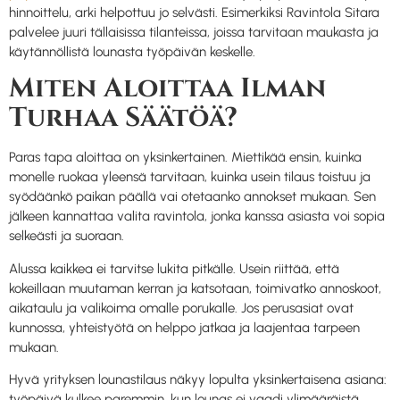
hinnoittelu, arki helpottuu jo selvästi. Esimerkiksi Ravintola Sitara
palvelee juuri tällaisissa tilanteissa, joissa tarvitaan maukasta ja
käytännöllistä lounasta työpäivän keskelle.
Miten Aloittaa Ilman
Turhaa Säätöä?
Paras tapa aloittaa on yksinkertainen. Miettikää ensin, kuinka
monelle ruokaa yleensä tarvitaan, kuinka usein tilaus toistuu ja
syödäänkö paikan päällä vai otetaanko annokset mukaan. Sen
jälkeen kannattaa valita ravintola, jonka kanssa asiasta voi sopia
selkeästi ja suoraan.
Alussa kaikkea ei tarvitse lukita pitkälle. Usein riittää, että
kokeillaan muutaman kerran ja katsotaan, toimivatko annoskoot,
aikataulu ja valikoima omalle porukalle. Jos perusasiat ovat
kunnossa, yhteistyötä on helppo jatkaa ja laajentaa tarpeen
mukaan.
Hyvä yrityksen lounastilaus näkyy lopulta yksinkertaisena asiana:
työpäivä kulkee paremmin, kun lounas ei vaadi ylimääräistä