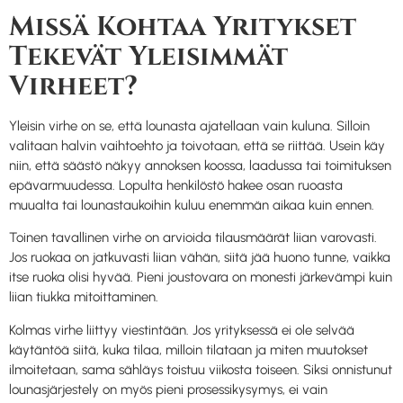
Missä Kohtaa Yritykset
Tekevät Yleisimmät
Virheet?
Yleisin virhe on se, että lounasta ajatellaan vain kuluna. Silloin
valitaan halvin vaihtoehto ja toivotaan, että se riittää. Usein käy
niin, että säästö näkyy annoksen koossa, laadussa tai toimituksen
epävarmuudessa. Lopulta henkilöstö hakee osan ruoasta
muualta tai lounastaukoihin kuluu enemmän aikaa kuin ennen.
Toinen tavallinen virhe on arvioida tilausmäärät liian varovasti.
Jos ruokaa on jatkuvasti liian vähän, siitä jää huono tunne, vaikka
itse ruoka olisi hyvää. Pieni joustovara on monesti järkevämpi kuin
liian tiukka mitoittaminen.
Kolmas virhe liittyy viestintään. Jos yrityksessä ei ole selvää
käytäntöä siitä, kuka tilaa, milloin tilataan ja miten muutokset
ilmoitetaan, sama sähläys toistuu viikosta toiseen. Siksi onnistunut
lounasjärjestely on myös pieni prosessikysymys, ei vain