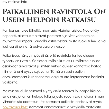
ravintolavalinta.
Paikallinen Ravintola On
Usein Helpoin Ratkaisu
Kun lounas tulee läheltä, moni asia yksinkertaistuu. Nouto käy
nopeasti, aikataulut pitävät paremmin ja yhteydenpito on
mutkattomampaa. Samalla yritys tietää, mistä ruoka tulee, ja voi
luottaa siihen, että palvelussa on kasvot.
Paikallisuus näkyy myös siinä, että ravintola tuntee alueen
työpäivien rytmin. Se tietää, milloin kiire osuu, millaista ruokaa
asiakkaat arvostavat ja miten yritystilaukset kannattaa hoitaa
niin, että arki pysyy sujuvana. Tämä on usein paljon
arvokkaampaa kuin teoriassa laaja mutta käytännössä hankala
valikoima.
Malmin seudulla toimivalle yritykselle toimiva lounaspaikka on
sellainen, johon on helppo tulla ja josta ruoan saa mukaan ilman
ylimääräistä odottelua. Jos samasta paikasta onnistuvat myös
pöytävaraukset
, isommat annosmäärät ja yrityksille räätälöity