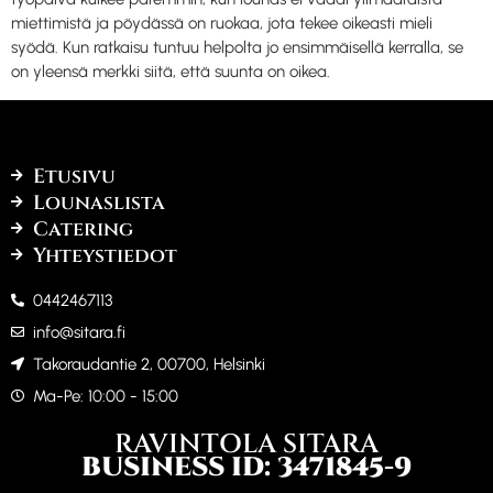
miettimistä ja pöydässä on ruokaa, jota tekee oikeasti mieli
syödä. Kun ratkaisu tuntuu helpolta jo ensimmäisellä kerralla, se
on yleensä merkki siitä, että suunta on oikea.
Etusivu
Lounaslista
Catering
Yhteystiedot
0442467113
info@sitara.fi
Takoraudantie 2, 00700, Helsinki
Ma-Pe: 10:00 - 15:00
RAVINTOLA SITARA
BUSINESS ID: 3471845-9