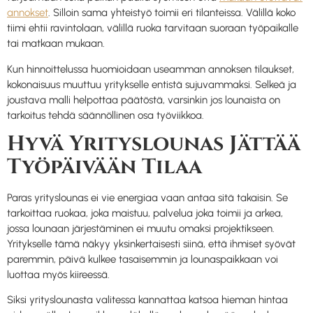
annokset
. Silloin sama yhteistyö toimii eri tilanteissa. Välillä koko
tiimi ehtii ravintolaan, välillä ruoka tarvitaan suoraan työpaikalle
tai matkaan mukaan.
Kun hinnoittelussa huomioidaan useamman annoksen tilaukset,
kokonaisuus muuttuu yritykselle entistä sujuvammaksi. Selkeä ja
joustava malli helpottaa päätöstä, varsinkin jos lounaista on
tarkoitus tehdä säännöllinen osa työviikkoa.
Hyvä Yrityslounas Jättää
Työpäivään Tilaa
Paras yrityslounas ei vie energiaa vaan antaa sitä takaisin. Se
tarkoittaa ruokaa, joka maistuu, palvelua joka toimii ja arkea,
jossa lounaan järjestäminen ei muutu omaksi projektikseen.
Yritykselle tämä näkyy yksinkertaisesti siinä, että ihmiset syövät
paremmin, päivä kulkee tasaisemmin ja lounaspaikkaan voi
luottaa myös kiireessä.
Siksi yrityslounasta valitessa kannattaa katsoa hieman hintaa