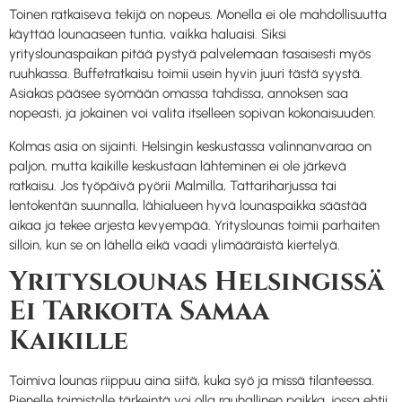
Toinen ratkaiseva tekijä on nopeus. Monella ei ole mahdollisuutta
käyttää lounaaseen tuntia, vaikka haluaisi. Siksi
yrityslounaspaikan pitää pystyä palvelemaan tasaisesti myös
ruuhkassa. Buffetratkaisu toimii usein hyvin juuri tästä syystä.
Asiakas pääsee syömään omassa tahdissa, annoksen saa
nopeasti, ja jokainen voi valita itselleen sopivan kokonaisuuden.
Kolmas asia on sijainti. Helsingin keskustassa valinnanvaraa on
paljon, mutta kaikille keskustaan lähteminen ei ole järkevä
ratkaisu. Jos työpäivä pyörii Malmilla, Tattariharjussa tai
lentokentän suunnalla, lähialueen hyvä lounaspaikka säästää
aikaa ja tekee arjesta kevyempää. Yrityslounas toimii parhaiten
silloin, kun se on lähellä eikä vaadi ylimääräistä kiertelyä.
Yrityslounas Helsingissä
Ei Tarkoita Samaa
Kaikille
Toimiva lounas riippuu aina siitä, kuka syö ja missä tilanteessa.
Pienelle toimistolle tärkeintä voi olla rauhallinen paikka, jossa ehtii