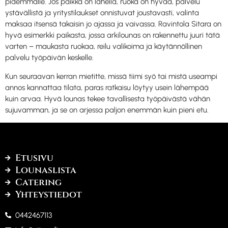
pidemmälle. Jos paikka on lähellä, ruoka on hyvää, palvelu
ystävällistä ja yritystilaukset onnistuvat joustavasti, valinta
maksaa itsensä takaisin jo ajassa ja vaivassa. Ravintola Sitara on
hyvä esimerkki paikasta, jossa arkilounas on rakennettu juuri tätä
varten – maukasta ruokaa, reilu valikoima ja käytännöllinen
palvelu työpäivän keskelle.
Kun seuraavan kerran mietitte, missä tiimi syö tai mistä useampi
annos kannattaa tilata, paras ratkaisu löytyy usein lähempää
kuin arvaa. Hyvä lounas tekee tavallisesta työpäivästä vähän
sujuvamman, ja se on arjessa paljon enemmän kuin pieni etu.
Etusivu
Lounaslista
Catering
Yhteystiedot
0442467113