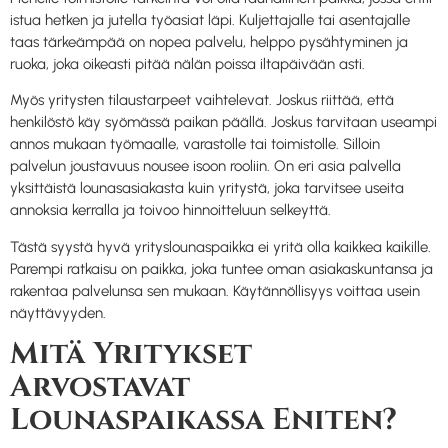
istua hetken ja jutella työasiat läpi. Kuljettajalle tai asentajalle
taas tärkeämpää on nopea palvelu, helppo pysähtyminen ja
ruoka, joka oikeasti pitää nälän poissa iltapäivään asti.
Myös yritysten tilaustarpeet vaihtelevat. Joskus riittää, että
henkilöstö käy syömässä paikan päällä. Joskus tarvitaan useampi
annos mukaan työmaalle, varastolle tai toimistolle. Silloin
palvelun joustavuus nousee isoon rooliin. On eri asia palvella
yksittäistä lounasasiakasta kuin yritystä, joka tarvitsee useita
annoksia kerralla ja toivoo hinnoitteluun selkeyttä.
Tästä syystä hyvä yrityslounaspaikka ei yritä olla kaikkea kaikille.
Parempi ratkaisu on paikka, joka tuntee oman asiakaskuntansa ja
rakentaa palvelunsa sen mukaan. Käytännöllisyys voittaa usein
näyttävyyden.
Mitä Yritykset
Arvostavat
Lounaspaikassa Eniten?