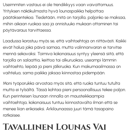
Useimmiten vastaus ei ole trendikkyys vaan vaivattomuus.
Yrityksen näkökulmasta hyvä lounaspaikka helpottaa
päätöksentekoa. Tiedetään, mitä on tarjolla, paljonko se maksaa,
mihin aikaan ruokaa saa ja onnistuuko mukaan ottaminen tai
pöytävaraus tarvittaessa.
Laadussa korostuu myös se, että vaihtoehtoja on riittävästi. Kaikki
eivät halua joka päivä samaa, mutta valinnanvaran ei tarvitse
mennä sekavaksi. Toimiva kokonaisuus syntyy yleensä siitä, että
tarjolla on salaattia, keittoa tai alkuruokaa, useampi lämmin
vaihtoehto, leipää ja pieni jälkiruoka. Kun makumaailmassa on
vaihtelua, sama paikka jaksaa kiinnostaa pidempään.
Moni työporukka arvostaa myös sitä, että ruoka tuntuu tutulta
mutta ei tylsältä. Tässä kohtaa pieni persoonallisuus tekee paljon.
Kun perinteisen lounaan rinnalla on mausteikkaampia
vaihtoehtoja, kokonaisuus tuntuu kiinnostavalta ilman että se
menee liian erikoiseksi. Arkilounaassa juuri tämä tasapaino
ratkaisee.
Tavallinen Lounas Vai