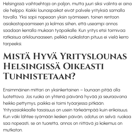
Helsingissä vaihtoehtoja on paljon, mutta juuri siksi valinta ei aina
ole helppo. Kaikki lounaspaikat eivät palvele yrityksiä samalla
tavalla. Yksi sopii nopeaan yksin syömiseen, toinen rentoon
asiakastapaamiseen ja kolmas siihen, että useampi annos
saadaan kerralla mukaan työpaikalle. Kun yritys etsii toimivaa
ratkaisua arkilounaaseen, pelkkä ruokalistan pituus ei vielä kerro
tarpeeksi.
Mistä Hyvä Yrityslounas
Helsingissä Oikeasti
Tunnistetaan?
Ensimmäinen mittari on yksinkertainen – lounaan pitää olla
luotettava. Jos ruoka on yhtenä päivänä hyvää ja seuraavana
heikko pettymys, paikka ei toimi työarjessa pitkään.
Yritysasiakkaalle tasaisuus on usein tärkeämpää kuin erikoisuus.
Kun väki lähtee syömään kesken päivän, odotus on selvä: ruokaa
saa nopeasti, se on tuoretta, annos on riittävä ja kokemus on
mutkaton.