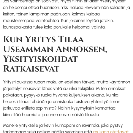
Jos vaihtoehtoja on sopivasti, myös tiimin erilaiset mieltymykset
on helpompi ottaa huomioon. Yksi haluaa kevyemmän salaatin ja
keiton, toinen lämpimän pääruoan, kolmas kaipaa
mausteisempaa vaihtoehtoa. Kun jokainen löytää jotakin,
lounaspaikasta tulee koko porukalle helpompi valinta.
Kun Yritys Tilaa
Useamman Annoksen,
Yksityiskohdat
Ratkaisevat
Yritystilauksissa ruoan maku on edelleen tärkeä, mutta käytännön
järjestelyt nousevat lähes yhtä suuriksi tekijöiksi. Miten annokset
pakataan, pysyykö ruoka hyvänä kuljetuksen aikana, kuinka
helposti tilaus tehdään ja onnistuuko toistuva yhteistyö ilman
jatkuvaa erillistä sopimista? Näihin kysymyksiin kannattaa
kiinnittää huomiota jo ennen ensimmäistä tilausta.
Monelle yritykselle järkevin kumppani on ravintola, joka pystyy
tarjoamaan sekä paikan päällä syömisen että
mukaan otettavat