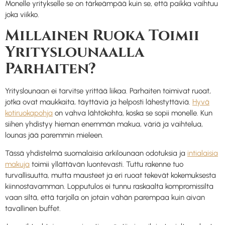
Monelle yritykselle se on tärkeämpää kuin se, että paikka vaihtuu
joka viikko.
Millainen Ruoka Toimii
Yrityslounaalla
Parhaiten?
Yrityslounaan ei tarvitse yrittää liikaa. Parhaiten toimivat ruoat,
jotka ovat maukkaita, täyttäviä ja helposti lähestyttäviä.
Hyvä
kotiruokapohja
on vahva lähtökohta, koska se sopii monelle. Kun
siihen yhdistyy hieman enemmän makua, väriä ja vaihtelua,
lounas jää paremmin mieleen.
Tässä yhdistelmä suomalaisia arkilounaan odotuksia ja
intialaisia
makuja
toimii yllättävän luontevasti. Tuttu rakenne tuo
turvallisuutta, mutta mausteet ja eri ruoat tekevät kokemuksesta
kiinnostavamman. Lopputulos ei tunnu raskaalta kompromissilta
vaan siltä, että tarjolla on jotain vähän parempaa kuin aivan
tavallinen buffet.