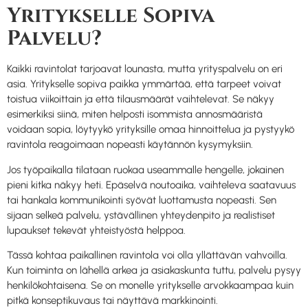
Yritykselle Sopiva
Palvelu?
Kaikki ravintolat tarjoavat lounasta, mutta yrityspalvelu on eri
asia. Yritykselle sopiva paikka ymmärtää, että tarpeet voivat
toistua viikoittain ja että tilausmäärät vaihtelevat. Se näkyy
esimerkiksi siinä, miten helposti isommista annosmääristä
voidaan sopia, löytyykö yrityksille omaa hinnoittelua ja pystyykö
ravintola reagoimaan nopeasti käytännön kysymyksiin.
Jos työpaikalla tilataan ruokaa useammalle hengelle, jokainen
pieni kitka näkyy heti. Epäselvä noutoaika, vaihteleva saatavuus
tai hankala kommunikointi syövät luottamusta nopeasti. Sen
sijaan selkeä palvelu, ystävällinen yhteydenpito ja realistiset
lupaukset tekevät yhteistyöstä helppoa.
Tässä kohtaa paikallinen ravintola voi olla yllättävän vahvoilla.
Kun toiminta on lähellä arkea ja asiakaskunta tuttu, palvelu pysyy
henkilökohtaisena. Se on monelle yritykselle arvokkaampaa kuin
pitkä konseptikuvaus tai näyttävä markkinointi.