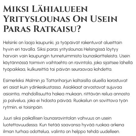
Miksi Lähialueen
Yrityslounas On Usein
Paras Ratkaisu?
Helsinki on laaja kaupunki, ja työpäivät rakentuvat alueittain
hyvin eri tavalla. Siksi paras yrityslounas Helsingissä löytyy
harvoin vain kaupungin tunnetuimmista lounaskortteleista. Usein
käytännössä toimivin vaihtoehto on ravintola, joka sijaitsee lähellä
työpaikkaa, kulkureittiä tai päivän seuraavaa kohdetta.
Esimerkiksi Malmin ja Tattariharjun kaltaisilla alueilla korostuvat
eri asiat kuin ydinkeskustassa. Asiakkaat arvostavat sujuvaa
asiointia, mahdollisuutta hakea mukaan, riittävän reilua annosta
ja palvelua, joka ei hidasta päivää. Ruokailun on sovittava työn
rytmiin, ei toisinpäin.
Juuri siksi paikallisen lounasravintolan vahvuus on usein
luotettavuudessa. Kun tietää saavansa hyvää ruokaa arkena
ilman turhaa odottelua, valinta on helppo tehdä uudelleen.