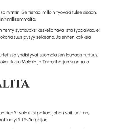
a rytmin. Se tietää, milloin työväki tulee sisään,
 inhimillisemmältä.
tehty syötäväksi keskellä tavallista työpäivää, ei
 kokonaisuus pysyy selkeänä. Ja ennen kaikkea
buffetissa yhdistyvät suomalaisen lounaan tuttuus,
, joka liikkuu Malmin ja Tattariharjun suunnalla
lita
 tiedät valmiiksi paikan, johon voit luottaa,
pottaa yllättävän paljon.