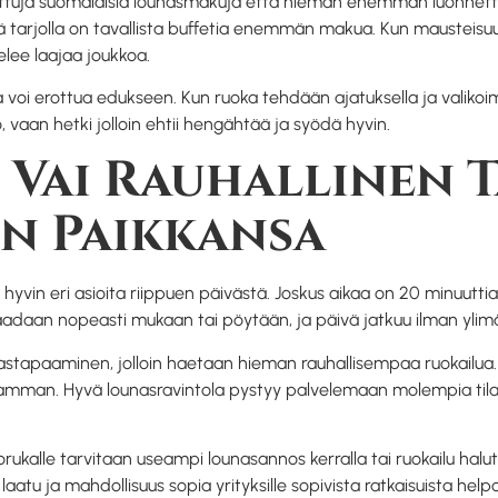
uttuja suomalaisia lounasmakuja että hieman enemmän luonnetta. K
tä tarjolla on tavallista buffetia enemmän makua. Kun mausteis
elee laajaa joukkoa.
la voi erottua edukseen. Kun ruoka tehdään ajatuksella ja valikoim
, vaan hetki jolloin ehtii hengähtää ja syödä hyvin.
 Vai Rauhallinen 
n Paikkansa
yvin eri asioita riippuen päivästä. Joskus aikaa on 20 minuuttia, 
saadaan nopeasti mukaan tai pöytään, ja päivä jatkuu ilman ylimä
astapaaminen, jolloin haetaan hieman rauhallisempaa ruokailua. S
vamman. Hyvä lounasravintola pystyy palvelemaan molempia til
ukalle tarvitaan useampi lounasannos kerralla tai ruokailu halut
n laatu ja mahdollisuus sopia yrityksille sopivista ratkaisuista 