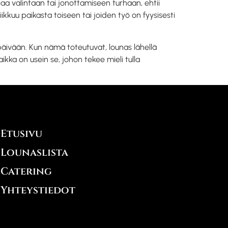
aa valintaan tai jonottamiseen turhaan, ehtii
iikkuu paikasta toiseen tai joiden työ on fyysisesti
 päivään. Kun nämä toteutuvat, lounas lähellä
ikka on usein se, johon tekee mieli tulla
Etusivu
Lounaslista
Catering
Yhteystiedot