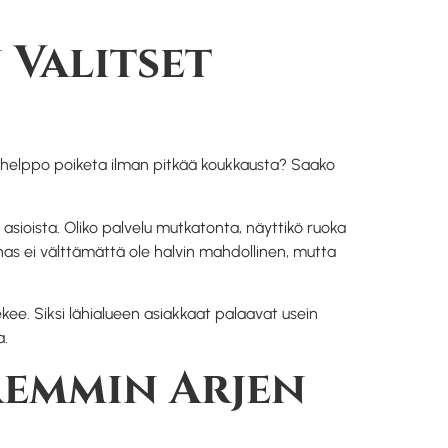
 Valitset
e helppo poiketa ilman pitkää koukkausta? Saako
asioista. Oliko palvelu mutkatonta, näyttikö ruoka
ounas ei välttämättä ole halvin mahdollinen, mutta
kee. Siksi lähialueen asiakkaat palaavat usein
a.
remmin Arjen