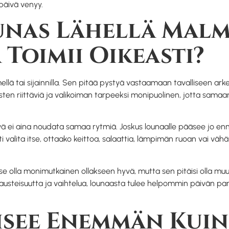
päivä venyy.
unas Lähellä Mal
Toimii Oikeasti?
imellä tai sijainnilla. Sen pitää pystyä vastaamaan tavalliseen ar
nosten riittäviä ja valikoiman tarpeeksi monipuolinen, jotta sa
äivä ei aina noudata samaa rytmiä. Joskus lounaalle pääsee jo 
ti valita itse, ottaako keittoa, salaattia, lämpimän ruoan vai vä
se olla monimutkainen ollakseen hyvä, mutta sen pitäisi olla mu
steisuutta ja vaihtelua, lounaasta tulee helpommin päivän paras
aisee Enemmän Kui