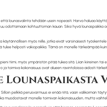
, että lounasvalinta tehdään usein nopeasti. Harva haluaa käytt
joutuu odottamaan kohtuuttoman kauan. Siksi hyvä lounaspaikka on
käytännöllisen myös niille, jotka eivät varsinaisesti työskentele 
siitä tulee helposti vakiopaikka. Tämä on monelle tärkeämpää kuin
pieni tiimi, myös ympäristön pitää tukea sitä. Liian kiireinen ta
to ja toimiva kokonaisuus ovat alueen ravintoloissa aidosti tärkeit
e Lounaspaikasta 
. Silloin pelkkä perusvarmuus ei enää riitä, vaan valikoiman täyty
iruoka muodostavat monelle toimivan kokonaisuuden, mutta vaihtel