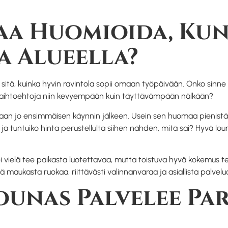
a Huomioida, Kun
a Alueella?
 sitä, kuinka hyvin ravintola sopii omaan työpäivään. Onko sinn
 vaihtoehtoja niin kevyempään kuin täyttävämpään nälkään?
staan jo ensimmäisen käynnin jälkeen. Usein sen huomaa pienistä 
a ja tuntuiko hinta perustellulta siihen nähden, mitä sai? Hyvä l
ei vielä tee paikasta luotettavaa, mutta toistuva hyvä kokemus te
ä maukasta ruokaa, riittävästi valinnanvaraa ja asiallista palvelu
ounas Palvelee Pa