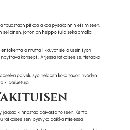
ää tauostaan pitkää aikaa pysäköinnin etsimiseen,
 sellainen, johon on helppo tulla sekä omalla
lentokentällä mutta liikkuvat siellä usein työn
 näyttävä konsepti. Arjessa ratkaisee se, tietääkö
i epäselvä palvelu syö helposti koko tauon hyödyn.
ä kilpailuetuja.
Vakituisen
y jaksaa kiinnostaa päivästä toiseen. Keitto,
u ratkaisee sen, pysyykö paikka mielessä.