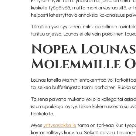
Erityisen hyvin toimii yhdistelmä, jossa on sekä t
keskelle työpäivää, mutta moni arvostaa sitä, et
helposti lähestyttäviä annoksia, kokonaisuus palv
Tämä on yksi syy siihen, miksi paikallinen ravinto
tuntuu arjessa. Lounas ei ole vain pakollinen tauko
Nopea Lounas
Molemmille O
Lounas lähellä Malmin lentokenttää voi tarkoittaa h
tai selkeä buffetlinjasto toimii parhaiten. Ruoka 
Toisena päivänä mukana voi olla kollega tai asiak
istumapaikkoja löytyy, tekee kokemuksesta suju
hankalalta.
Myös
yritysasiakkaille
tämä on tärkeää. Kun työpor
käytännöllisyys korostuu. Selkeä palvelu, tasaine