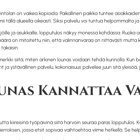
intolan on vaikea kopioida. Paikallinen paikka tuntee asiakkaidens
mii tällä alueella oikeasti. Siksi palvelu voi tuntua helpommalta ja
öille ja asukkaille, lopputulos näkyy monessa kohdassa. Ruoka on 
äärä on mitoitettu niin, että valinnanvaraa on riittävästi mutta
takaisin.
simerkki siitä, miten arkinen lounas voidaan tehdä kunnolla. Kun 
tit ja ystävällinen palvelu, kokonaisuus palvelee juuri sitä yleisöä
unas Kannattaa Va
 kiireisinä työpäivinä siitä harvoin seuraa paras lopputulos. Kun
kierroksen, jossa etsit sopivaa vaihtoehtoa viime hetkellä. Se hel