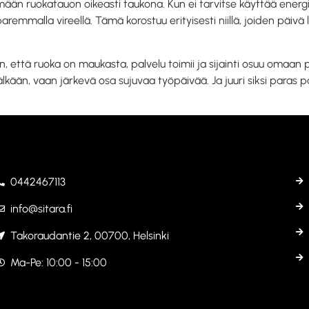
ään ruokatauon oikeasti taukona. Kun ei tarvitse käyttää energi
aremmalla vireellä. Tämä korostuu erityisesti niillä, joiden päivä l
sen, että ruoka on maukasta, palvelu toimii ja sijainti osuu omaan
kään, vaan järkevä osa sujuvaa työpäivää. Ja juuri siksi paras pa
0442467113
info@sitara.fi
Takoraudantie 2, 00700, Helsinki
Ma-Pe: 10:00 - 15:00