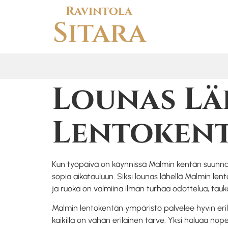
Ravintola
Sitara
Lounas Lä
Lentoken
Kun työpäivä on käynnissä Malmin kentän suunnall
sopia aikatauluun. Siksi lounas lähellä Malmin lent
ja ruoka on valmiina ilman turhaa odottelua, tauko 
Malmin lentokentän ympäristö palvelee hyvin erilaisia 
kaikilla on vähän erilainen tarve. Yksi haluaa n