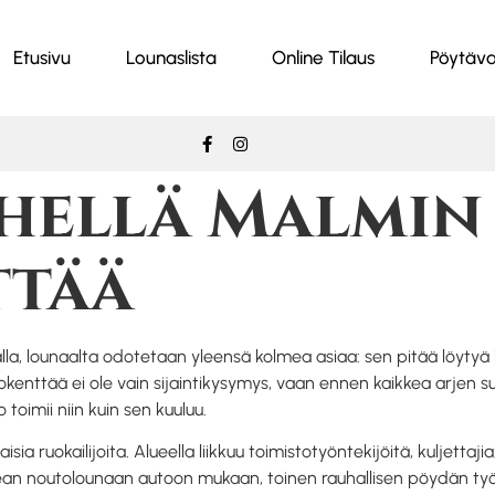
Etusivu
Lounaslista
Online Tilaus
Pöytäva
hellä Malmin
ttää
a, lounaalta odotetaan yleensä kolmea asiaa: sen pitää löytyä h
okenttää ei ole vain sijaintikysymys, vaan ennen kaikkea arjen suj
toimii niin kuin sen kuuluu.
ruokailijoita. Alueella liikkuu toimistotyöntekijöitä, kuljettajia, a
opean noutolounaan autoon mukaan, toinen rauhallisen pöydän ty