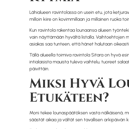
Lähialueen ravintolassa on usein etu, jota ketjurav
milloin kiire on kovimmillaan ja millainen ruoka toi
Kun ravintola rakentaa lounaansa alueen työntekij
vain näyttämään hyvältä listalla. Vaihtoehtojen m
asiakas saa tunteen, että hänet halutaan oikeasti 
Tällä alueella toimiva ravintola Sitara on hyvä e
intialaisista mauista tuleva vaihtelu, tuoreet salaa
päivittäin.
Miksi Hyvä Lo
Etukäteen?
Moni tekee lounaspäätöksen vasta nälkäisenä, mutta
säästät aikaa ja vältät sen tavallisen arkipäivän 