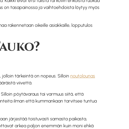
aikki eivät etsi tulista tai kovin erikoista ruokaa
uus on tasapainossa ja vaihtoehdoista löytyy myös
aa rakennetaan oikeille asiakkaille, lopputulos
Tauko?
jolloin tärkeintä on nopeus. Silloin
noutolounas
äräistä viivettä.
illoin pöytävaraus tai varmuus siitä, että
anteita ilman että kummankaan tarvitsee tuntua
aan järjestää toistuvasti samasta paikasta,
helpottavat arkea paljon enemmän kuin moni ehkä