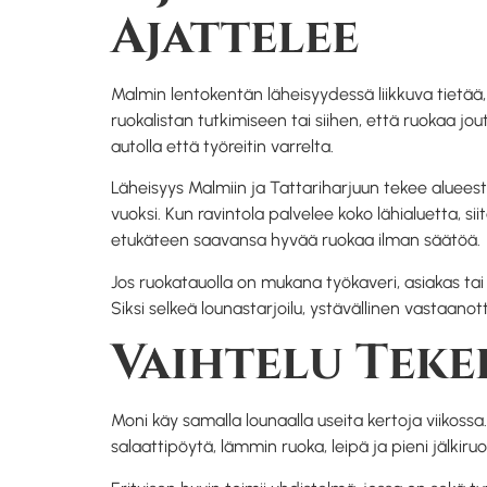
Ajattelee
Malmin lentokentän läheisyydessä liikkuva tietää
ruokalistan tutkimiseen tai siihen, että ruokaa 
autolla että työreitin varrelta.
Läheisyys Malmiin ja Tattariharjuun tekee alueesta 
vuoksi. Kun ravintola palvelee koko lähialuetta, 
etukäteen saavansa hyvää ruokaa ilman säätöä.
Jos ruokatauolla on mukana työkaveri, asiakas tai 
Siksi selkeä lounastarjoilu, ystävällinen vastaanot
Vaihtelu Teke
Moni käy samalla lounaalla useita kertoja viikossa
salaattipöytä, lämmin ruoka, leipä ja pieni jälk