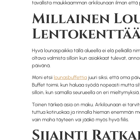
tavallista maukkaamman arkilounaan ilman että 
Millainen Lo
Lentokenttää 
Hyvä lounaspaikka tällä alueella ei elä pelkällä n
oltava valmista silloin kun asiakkaat tulevat, an
päivänä.
Moni etsii
lounasbuffettia
juuri siksi, että oma p
Buffet toimii, kun haluaa syödä nopeasti mutta sil
silloin, kun samalla seurueella on eri mieltymyksiä.
Toinen tärkeä asia on maku. Arkilounaan ei tarvit
tuttua kotiruokaa ja rinnalla hieman enemmän mau
vain maha täyteen vai jääkö myös hyvä fiilis.
Sijainti Ratk