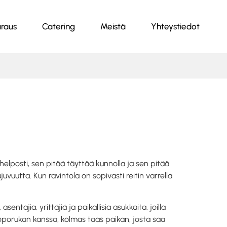
raus
Catering
Meistä
Yhteystiedot
elposti, sen pitää täyttää kunnolla ja sen pitää
uvuutta. Kun ravintola on sopivasti reitin varrella
sentajia, yrittäjiä ja paikallisia asukkaita, joilla
öporukan kanssa, kolmas taas paikan, josta saa