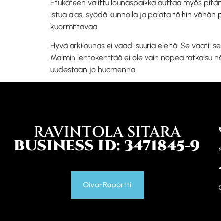
Etukäteen valittu lounaspaikka auttaa myös pitäm
istua alas, syödä kunnolla ja palata töihin vähän p
kuormittavaa.
Hyvä arkilounas ei vaadi suuria eleitä. Se vaatii 
Malmin lentokenttää ei ole vain nopea ratkaisu näl
uudestaan jo huomenna.
RAVINTOLA SITARA
BUSINESS ID: 3471845-9
Oiva-Raportti