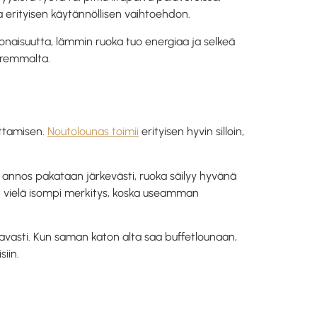
 erityisen käytännöllisen vaihtoehdon.
onaisuutta, lämmin ruoka tuo energiaa ja selkeä
aremmalta.
ottamisen.
Noutolounas toimii
erityisen hyvin silloin,
 annos pakataan järkevästi, ruoka säilyy hyvänä
ä on vielä isompi merkitys, koska useamman
stavasti. Kun saman katon alta saa buffetlounaan,
iin.