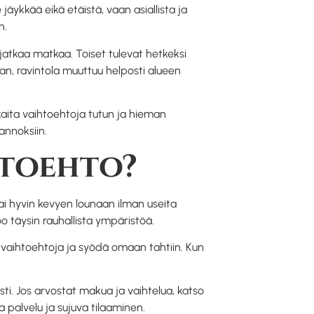
jäykkää eikä etäistä, vaan asiallista ja
n.
 jatkaa matkaa. Toiset tulevat hetkeksi
n, ravintola muuttuu helposti alueen
kkaita vaihtoehtoja tutun ja hieman
annoksiin.
htoehto?
 tai hyvin kevyen lounaan ilman useita
oo täysin rauhallista ympäristöä.
eri vaihtoehtoja ja syödä omaan tahtiin. Kun
sti. Jos arvostat makua ja vaihtelua, katso
 palvelu ja sujuva tilaaminen.