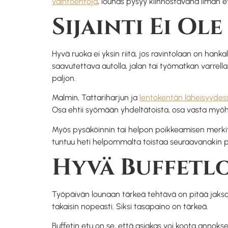
vaihtoehtoja
, lounas pysyy kiinnostavana ilman et
Sijainti Ei Ole
Hyvä ruoka ei yksin riitä, jos ravintolaan on hank
saavutettava autolla, jalan tai työmatkan varrella. 
paljon.
Malmin, Tattariharjun ja
lentokentän läheisyydes
Osa ehtii syömään yhdeltätoista, osa vasta myöh
Myös pysäköinnin tai helpon poikkeamisen merkity
tuntuu heti helpommalta toistaa seuraavanakin 
Hyvä Buffetlo
Työpäivän lounaan tärkeä tehtävä on pitää jaksam
takaisin nopeasti. Siksi tasapaino on tärkeä.
Buffetin etu on se, että asiakas voi koota annoks