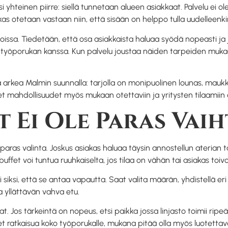
hteinen piirre: siellä tunnetaan alueen asiakkaat. Palvelu ei ole 
kas otetaan vastaan niin, että sisään on helppo tulla uudelleenki
sioissa. Tiedetään, että osa asiakkaista haluaa syödä nopeasti ja
työporukan kanssa. Kun palvelu joustaa näiden tarpeiden mukaa
sta arkea Malmin suunnalla: tarjolla on monipuolinen lounas, mau
t mahdollisuudet myös mukaan otettaviin ja yritysten tilaamiin 
t Ei Ole Paras Vai
le paras valinta. Joskus asiakas haluaa täysin annostellun aterian
uffet voi tuntua ruuhkaiselta, jos tilaa on vähän tai asiakas toiv
uuri siksi, että se antaa vapautta. Saat valita määrän, yhdistellä 
a yllättävän vahva etu.
. Jos tärkeintä on nopeus, etsi paikka jossa linjasto toimii ripeä
et ratkaisua koko työporukalle, mukana pitää olla myös luotettava