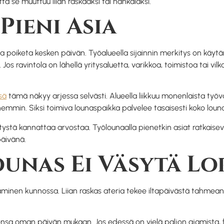
tä se muuttuu liian raskaaksi tai hankalaksi.
 Pieni Asia
ala poiketa kesken päivän. Työalueella sijainnin merkitys on käytä
Jos ravintola on lähellä yritysaluetta, varikkoa, toimistoa tai vil
sä
tämä näkyy arjessa selvästi. Alueella liikkuu monenlaista työ
emmin. Siksi toimiva lounaspaikka palvelee tasaisesti koko lou
stä kannattaa arvostaa. Työlounaalla pienetkin asiat ratkaisev
päivänä.
unas Ei Väsytä Lo
inen kunnossa. Liian raskas ateria tekee iltapäivästä tahmean,
ensa oman päivän mukaan. Jos edessä on vielä paljon ajamista, fyy