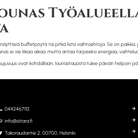
lounas Työalueell
ta
näyttävä buffetpöytä tai pitkä lista vaihtoehtoja. Se on paikka, j
nas ei vie liikaa aikaa, mutta antaa tarpeeksi energiaa, vaihtelua
 sujuvuus ovat kohdallaan, lounastauosta tulee päivän helpoin päät
0442467113
info@sitara.fi
Takoraudantie 2, 00700, Helsinki