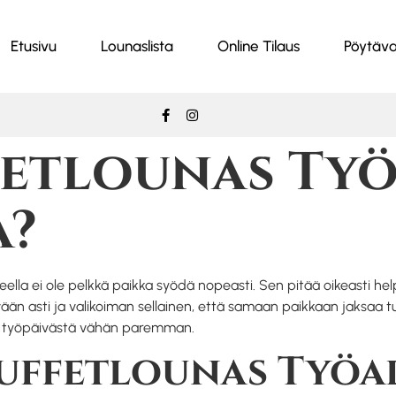
Etusivu
Lounaslista
Online Tilaus
Pöytäva
fetlounas Työ
a?
ella ei ole pelkkä paikka syödä nopeasti. Sen pitää oikeasti hel
ivään asti ja valikoiman sellainen, että samaan paikkaan jaksaa 
sta työpäivästä vähän paremman.
Buffetlounas Työa