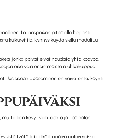
nnöllinen. Lounaspaikan pitää olla helposti
kasta kulkureittiä, kynnys käydä siellä madaltuu
väkeä, jonka päivät eivät noudata yhtä kaavaa.
nasajan eikä vain ensimmäistä ruuhkahuippua.
at. Jos sisään pääseminen on vaivatonta, käynti
ppupäiväksi
 mutta liian kevyt vaihtoehto jättää nälän
sistä työtä tai pitkä iltapäivä palavereissa,