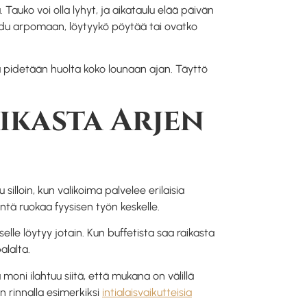
ä. Tauko voi olla lyhyt, ja aikataulu elää päivän
oudu arpomaan, löytyykö pöytää tai ovatko
iitä pidetään huolta koko lounaan ajan. Täyttö
ikasta Arjen
illoin, kun valikoima palvelee erilaisia
ntä ruokaa fyysisen työn keskelle.
selle löytyy jotain. Kun buffetista saa raikasta
alalta.
ni ilahtuu siitä, että mukana on välillä
n rinnalla esimerkiksi
intialaisvaikutteisia