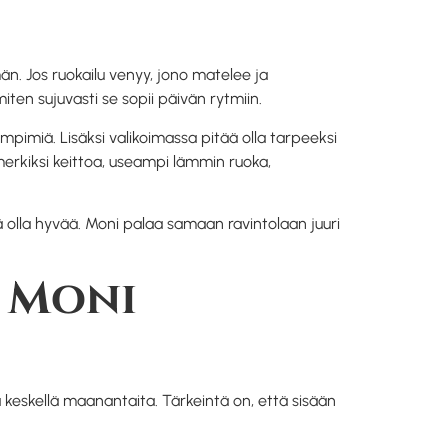
än. Jos ruokailu venyy, jono matelee ja
iten sujuvasti se sopii päivän rytmiin.
mpimiä. Lisäksi valikoimassa pitää olla tarpeeksi
simerkiksi keittoa, useampi lämmin ruoka,
 olla hyvää. Moni palaa samaan ravintolaan juuri
n Moni
ua keskellä maanantaita. Tärkeintä on, että sisään