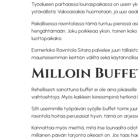
Työalueen parhaassa lounaspaikassa on usein yksi y
ystävällistä. Vakioasiakas huomataan, ja uusi asia
Paikallisessa ravintolassa tämä tuntuu pienissä a
hengähtämään. Joku poikkeaa yksin, toinen koko 
luottopaikaksi.
Esimerkiksi Ravintola Sitara palvelee juuri tällai
mausteisemman keittiön väliltä sekä käytännöllise
Milloin Buffe
Rehellisesti sanottuna buffet ei ole aina jokaisel
vaihtoehtoja. Myös kaikkein kiireisimpinä hetkinä b
Silti useimmille työpäivän syöjille buffet toimii j
ravintola hoitaa perusasiat hyvin, tämä on arjess
Kannattaa myös miettiä, mitä itse lounaalta odotat
millainen päivän tarjonta oikeasti on. Jos taas ha