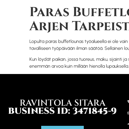
Paras Buffet
Arjen Tarpeis
Lopulta paras buffetlounas työalueella ei ole vain 
tavalliseen työpäivään ilman säätöä. Sellainen lou
Kun löydät paikan, jossa tuoreus, maku, sijainti ja
enemmän arvoa kuin millään hienolla lupauksella.
RAVINTOLA SITARA
BUSINESS ID: 3471845-9