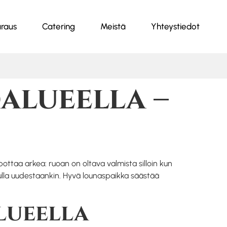
raus
Catering
Meistä
Yhteystiedot
alueella –
pottaa arkea: ruoan on oltava valmista silloin kun
tulla uudestaankin. Hyvä lounaspaikka säästää
lueella