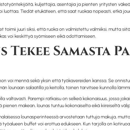
imistotyöntekijöitä, kuljettajia, asentajia ja pienten yritysten väke
voi luottaa. Tiedät etukäteen, että saat ruokaa nopeasti, etkä j
fet toimii juuri siksi, että ruoka on valmistettu valmiiksi, mutta s
akas voi keskittyä syömiseen eikä odottamiseen.
 Tekee Samasta Pa
hon voi mennä sekä yksin että työkavereiden kanssa. Se onnistuu s
n lounaan salaatilla ja keitolla, toinen tarvitsee kunnolla lämmi
lla valtavasti. Parempi ratkaisu on selkeä kokonaisuus, jossa jokai
ä pienen makean, lounas tuntuu kokonaiselta eikä kiireiseltä välip
aisessa lounasperinteessä arvostetaan tuttuja makuja, mutta mo
työalueen buffet voi erottua edukseen. Kun tarjolla on kotiruoa