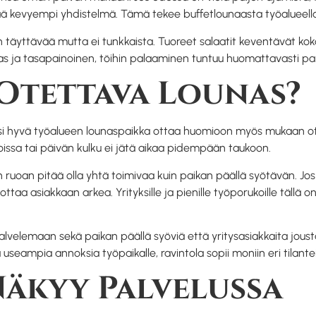
tää kevyempi yhdistelmä. Tämä tekee buffetlounaasta työalueella
n täyttävää mutta ei tunkkaista. Tuoreet salaatit keventävät kok
kas ja tasapainoinen, töihin palaaminen tuntuu huomattavasti p
Otettava Lounas?
 Siksi hyvä työalueen lounaspaikka ottaa huomioon myös mukaan 
loissa tai päivän kulku ei jätä aikaa pidempään taukoon.
ruoan pitää olla yhtä toimivaa kuin paikan päällä syötävän. Jos
ottaa asiakkaan arkea. Yrityksille ja pienille työporukoille täll
 palvelemaan sekä paikan päällä syöviä että yritysasiakkaita jou
eampia annoksia työpaikalle, ravintola sopii moniin eri tilanteis
Näkyy Palvelussa