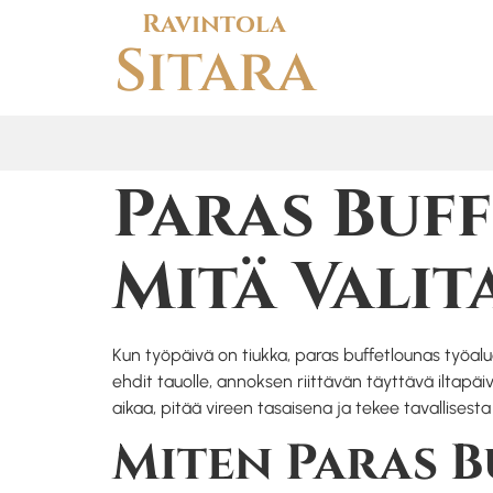
Ravintola
Sitara
Paras Buf
Mitä Valit
Kun työpäivä on tiukka, paras buffetlounas työalue
ehdit tauolle, annoksen riittävän täyttävä iltapä
aikaa, pitää vireen tasaisena ja tekee tavallise
Miten Paras 