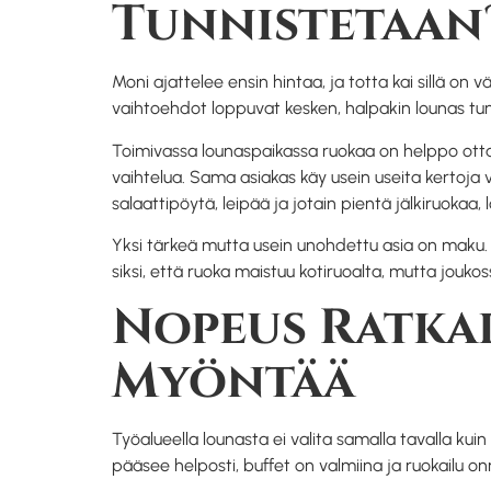
Tunnistetaan
Moni ajattelee ensin hintaa, ja totta kai sillä on
vaihtoehdot loppuvat kesken, halpakin lounas tuntu
Toimivassa lounaspaikassa ruokaa on helppo ottaa,
vaihtelua. Sama asiakas käy usein useita kertoja vi
salaattipöytä, leipää ja jotain pientä jälkiruokaa,
Yksi tärkeä mutta usein unohdettu asia on maku. 
siksi, että ruoka maistuu kotiruoalta, mutta jouk
Nopeus Ratka
Myöntää
Työalueella lounasta ei valita samalla tavalla kuin
pääsee helposti, buffet on valmiina ja ruokailu on