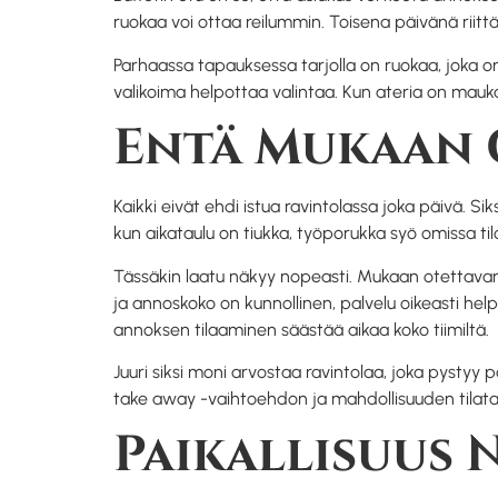
ruokaa voi ottaa reilummin. Toisena päivänä riit
Parhaassa tapauksessa tarjolla on ruokaa, joka o
valikoima helpottaa valintaa. Kun ateria on mau
Entä Mukaan 
Kaikki eivät ehdi istua ravintolassa joka päivä.
kun aikataulu on tiukka, työporukka syö omissa ti
Tässäkin laatu näkyy nopeasti. Mukaan otettavan 
ja annoskoko on kunnollinen, palvelu oikeasti help
annoksen tilaaminen säästää aikaa koko tiimiltä.
Juuri siksi moni arvostaa ravintolaa, joka pystyy
take away -vaihtoehdon ja mahdollisuuden tilata us
Paikallisuus 