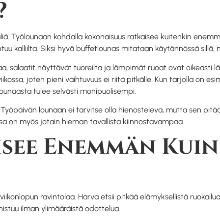
?
 väliä. Työlounaan kohdalla kokonaisuus ratkaisee kuitenkin enemm
u kalliilta. Siksi hyvä buffetlounas mitataan käytännössä sillä, m
 salaatit näyttävät tuoreilta ja lämpimät ruoat ovat oikeasti lä
ikossa, joten pieni vaihtuvuus ei riitä pitkälle. Kun tarjolla on e
 lounaasta tulee selvästi monipuolisempi.
Työpäivän lounaan ei tarvitse olla hienosteleva, mutta sen pitää
ossa on myös jotain hieman tavallista kiinnostavampaa.
isee Enemmän Kui
 viikonlopun ravintolaa. Harva etsii pitkää elämyksellistä ruokail
nistuu ilman ylimääräistä odottelua.