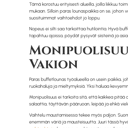
Tämä korostuu erityisesti alueilla, joilla liikkuu to
mukaan. Silloin paras lounaspaikka on se, johon 
suosituimmat vaihtoehdot jo loppu.
Nopeus ei silti saa tarkoittaa hutilointia. Hyvä buf
tapahtuu ajoissa, pöydät pysyvät siisteinä ja asi
Monipuolisuus
Vakion
Paras buffetlounas työalueella on usein paikka, jo
ruokahaluja ja mieltymyksiä. Yksi haluaa kevyemmä
Monipuolisuus ei tarkoita sitä, että kaikkea pitää o
salaattia, täyttävän pääruoan, leipää ja ehkä viel
Vaihtelu maustamisessa tekee myös paljon. Suomal
enemmän väriä ja mausteisuutta. Juuri tässä hyvä 